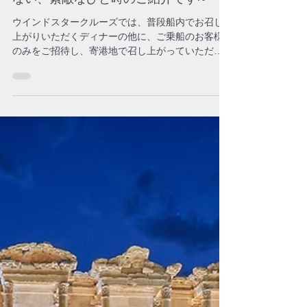
2022年11月2日
Featuring
ご乗船のお客様のみをご招待のディナ
ーイベント ~船内のディナーだけでは
ない、素敵なひと時のご紹介です~
ウインドスタークルーズでは、普段船内でお召し
上がりいただくディナーの他に、ご乗船のお客様
のみをご招待し、寄港地で召し上がっていただけ
る素敵なディナーもご用意しております。 そのエ
リアに合ったお食事内容となっており、クルーズ
最大のハイライトとなること間違い無しです。...