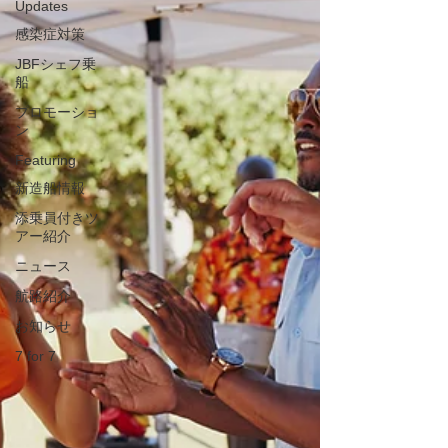
Updates
感染症対策
JBFシェフ乗
船
プロモーショ
ン
Featuring
新造船情報
添乗員付きツ
アー紹介
ニュース
航路紹介
お知らせ
7 for 7