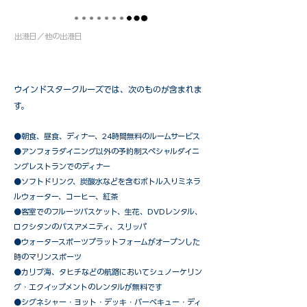
出港日／他の出港日
ウインドスタークルーズでは、次のものが含まれま
す。
●朝食、昼食、ディナー、24時間無料のルームサービス
​●アンフォラダイニング以外の予約制スペシャルダイニ
ングレストランでのディナー
●ソフトドリンク、炭酸水などを含むボトル入りミネラ
ルウォーター、コーヒー、紅茶
●客室でのフルーツバスケット、生花、DVDレンタル、
ロクシタンのバスアメニティ、スリッパ
●ウォータースポーツプラットフォームがオープンした
時のマリンスポーツ
●カリブ海、タヒチなどの航路においてシュノーケリン
グ・エクイップメントのレンタルが無料です
​●シグネシャー・ヨット・デッキ・バーベキュー・ディ