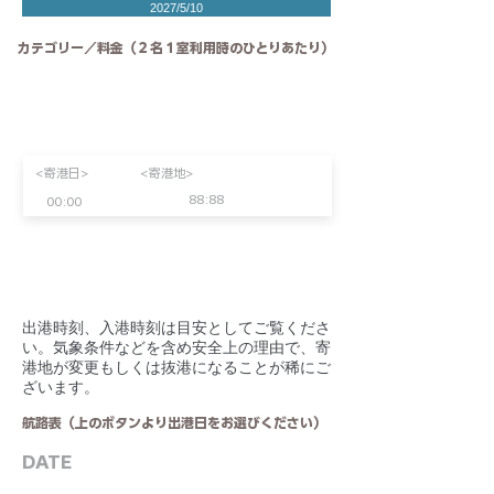
2027/5/10
カテゴリー／料金（２名１室利用時のひとりあたり）
<寄港日>
<寄港地>
88:88
00:00
​出港時刻、入港時刻は目安としてご覧くださ
い。気象条件などを含め安全上の理由で、寄
港地が変更もしくは抜港になることが稀にご
ざいます。
航路表（上のボタンより出港日をお選びください）
DATE