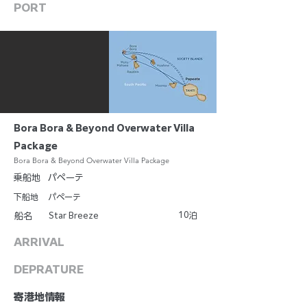
PORT
Bora Bora & Beyond Overwater Villa
Package
Bora Bora & Beyond Overwater Villa Package
乗船地
パペーテ
下船地
パペーテ
10
Star Breeze
泊
船名
ARRIVAL
DEPRATURE
​寄港地情報