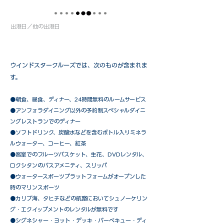
出港日／他の出港日
ウインドスタークルーズでは、次のものが含まれま
す。
●朝食、昼食、ディナー、24時間無料のルームサービス
​●アンフォラダイニング以外の予約制スペシャルダイニ
ングレストランでのディナー
●ソフトドリンク、炭酸水などを含むボトル入りミネラ
ルウォーター、コーヒー、紅茶
●客室でのフルーツバスケット、生花、DVDレンタル、
ロクシタンのバスアメニティ、スリッパ
●ウォータースポーツプラットフォームがオープンした
時のマリンスポーツ
●カリブ海、タヒチなどの航路においてシュノーケリン
グ・エクイップメントのレンタルが無料です
​●シグネシャー・ヨット・デッキ・バーベキュー・ディ