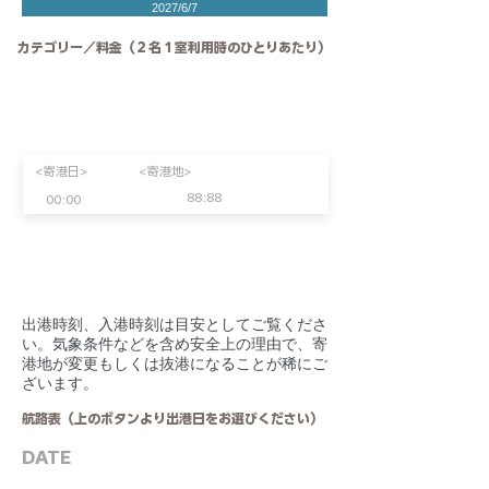
2027/6/7
カテゴリー／料金（２名１室利用時のひとりあたり）
<寄港日>
<寄港地>
88:88
00:00
​出港時刻、入港時刻は目安としてご覧くださ
い。気象条件などを含め安全上の理由で、寄
港地が変更もしくは抜港になることが稀にご
ざいます。
航路表（上のボタンより出港日をお選びください）
DATE