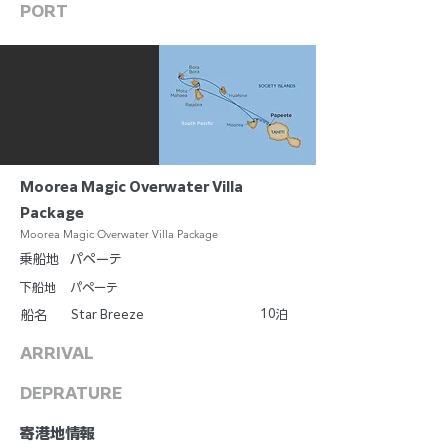
PORT
Moorea Magic Overwater Villa
Package
Moorea Magic Overwater Villa Package
乗船地
パペーテ
下船地
パペーテ
10
Star Breeze
泊
船名
ARRIVAL
DEPRATURE
​寄港地情報