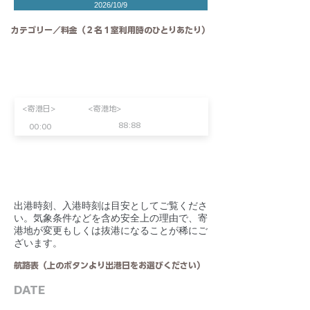
2026/10/9
カテゴリー／料金（２名１室利用時のひとりあたり）
<寄港日>
<寄港地>
88:88
00:00
​出港時刻、入港時刻は目安としてご覧くださ
い。気象条件などを含め安全上の理由で、寄
港地が変更もしくは抜港になることが稀にご
ざいます。
航路表（上のボタンより出港日をお選びください）
DATE