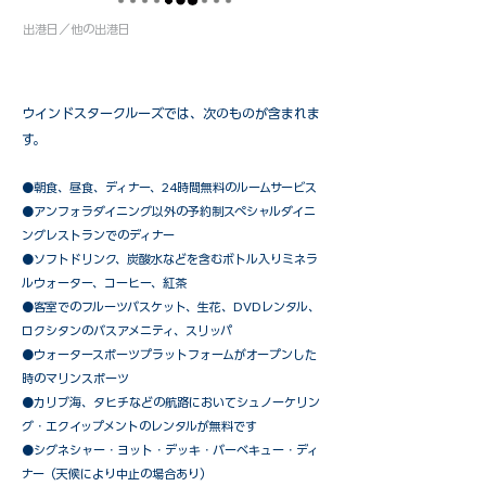
出港日／他の出港日
ウインドスタークルーズでは、次のものが含まれま
す。
●朝食、昼食、ディナー、24時間無料のルームサービス
​●アンフォラダイニング以外の予約制スペシャルダイニ
ングレストランでのディナー
●ソフトドリンク、炭酸水などを含むボトル入りミネラ
ルウォーター、コーヒー、紅茶
●客室でのフルーツバスケット、生花、DVDレンタル、
ロクシタンのバスアメニティ、スリッパ
●ウォータースポーツプラットフォームがオープンした
時のマリンスポーツ
●カリブ海、タヒチなどの航路においてシュノーケリン
グ・エクイップメントのレンタルが無料です
​●シグネシャー・ヨット・デッキ・バーベキュー・ディ
ナー（天候により中止の場合あり）