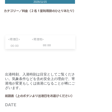
2026/11/15
カテゴリー／料金（２名１室利用時のひとりあたり）
<寄港日>
<寄港地>
88:88
00:00
​出港時刻、入港時刻は目安としてご覧くださ
い。気象条件などを含め安全上の理由で、寄
港地が変更もしくは抜港になることが稀にご
ざいます。
航路表（上のボタンより出港日をお選びください）
DATE