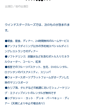
出港日／他の出港日
ウインドスタークルーズでは、次のものが含まれま
す。
●朝食、昼食、ディナー、24時間無料のルームサービス
​●アンフォラダイニング以外の予約制スペシャルダイニ
ングレストランでのディナー
●ソフトドリンク、炭酸水などを含むボトル入りミネラ
ルウォーター、コーヒー、紅茶
●客室でのフルーツバスケット、生花、DVDレンタル、
ロクシタンのバスアメニティ、スリッパ
●ウォータースポーツプラットフォームがオープンした
時のマリンスポーツ
●カリブ海、タヒチなどの航路においてシュノーケリン
グ・エクイップメントのレンタルが無料です
​●シグネシャー・ヨット・デッキ・バーベキュー・ディ
ナー（天候により中止の場合あり）