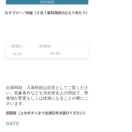
2027/6/25
カテゴリー／料金（２名１室利用時のひとりあたり）
<寄港日>
<寄港地>
88:88
00:00
​出港時刻、入港時刻は目安としてご覧くださ
い。気象条件などを含め安全上の理由で、寄
港地が変更もしくは抜港になることが稀にご
ざいます。
航路表（上のボタンより出港日をお選びください）
DATE