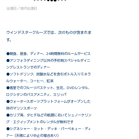
出港日／他の出港日
ウインドスタークルーズでは、次のものが含まれま
す。
●朝食、昼食、ディナー、24時間無料のルームサービス
​●アンフォラダイニング以外の予約制スペシャルダイニ
ングレストランでのディナー
●ソフトドリンク、炭酸水などを含むボトル入りミネラ
ルウォーター、コーヒー、紅茶
●客室でのフルーツバスケット、生花、DVDレンタル、
ロクシタンのバスアメニティ、スリッパ
●ウォータースポーツプラットフォームがオープンした
時のマリンスポーツ
●カリブ海、タヒチなどの航路においてシュノーケリン
グ・エクイップメントのレンタルが無料です
​●シグネシャー・ヨット・デッキ・バーベキュー・ディ
ナー（天候により中止の場合あり）