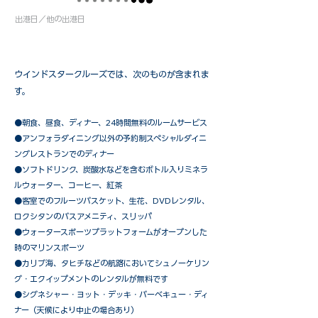
出港日／他の出港日
ウインドスタークルーズでは、次のものが含まれま
す。
●朝食、昼食、ディナー、24時間無料のルームサービス
​●アンフォラダイニング以外の予約制スペシャルダイニ
ングレストランでのディナー
●ソフトドリンク、炭酸水などを含むボトル入りミネラ
ルウォーター、コーヒー、紅茶
●客室でのフルーツバスケット、生花、DVDレンタル、
ロクシタンのバスアメニティ、スリッパ
●ウォータースポーツプラットフォームがオープンした
時のマリンスポーツ
●カリブ海、タヒチなどの航路においてシュノーケリン
グ・エクイップメントのレンタルが無料です
​●シグネシャー・ヨット・デッキ・バーベキュー・ディ
ナー（天候により中止の場合あり）