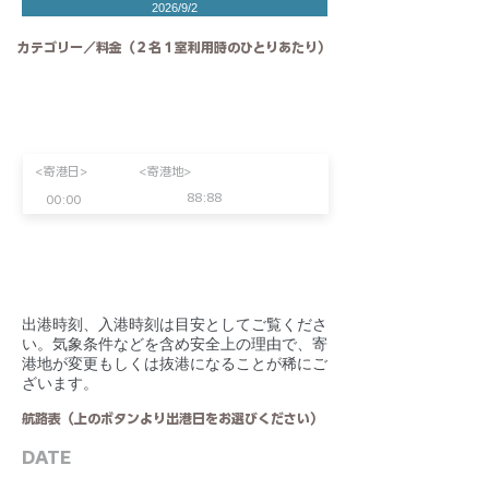
2026/9/2
カテゴリー／料金（２名１室利用時のひとりあたり）
<寄港日>
<寄港地>
88:88
00:00
​出港時刻、入港時刻は目安としてご覧くださ
い。気象条件などを含め安全上の理由で、寄
港地が変更もしくは抜港になることが稀にご
ざいます。
航路表（上のボタンより出港日をお選びください）
DATE