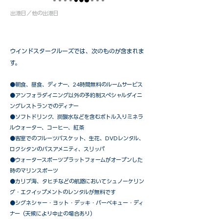
出港日／他の出港日
ウインドスタークルーズでは、次のものが含まれま
す。
●朝食、昼食、ディナー、24時間無料のルームサービス
​●アンフォラダイニング以外の予約制スペシャルダイニ
ングレストランでのディナー
●ソフトドリンク、炭酸水などを含むボトル入りミネラ
ルウォーター、コーヒー、紅茶
●客室でのフルーツバスケット、生花、DVDレンタル、
ロクシタンのバスアメニティ、スリッパ
●ウォータースポーツプラットフォームがオープンした
時のマリンスポーツ
●カリブ海、タヒチなどの航路においてシュノーケリン
グ・エクイップメントのレンタルが無料です
​●シグネシャー・ヨット・デッキ・バーベキュー・ディ
ナー（天候により中止の場合あり）