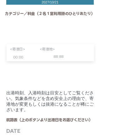
2027/10/21
カテゴリー／料金（２名１室利用時のひとりあたり）
<寄港日>
<寄港地>
88:88
00:00
​出港時刻、入港時刻は目安としてご覧くださ
い。気象条件などを含め安全上の理由で、寄
港地が変更もしくは抜港になることが稀にご
ざいます。
航路表（上のボタンより出港日をお選びください）
DATE