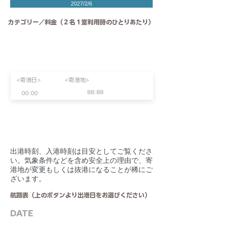
2027/2/6
カテゴリー／料金（２名１室利用時のひとりあたり）
<寄港日>
<寄港地>
88:88
00:00
​出港時刻、入港時刻は目安としてご覧くださ
い。気象条件などを含め安全上の理由で、寄
港地が変更もしくは抜港になることが稀にご
ざいます。
航路表（上のボタンより出港日をお選びください）
DATE