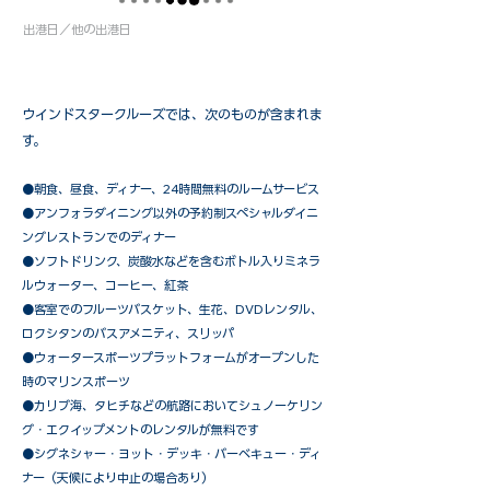
出港日／他の出港日
ウインドスタークルーズでは、次のものが含まれま
す。
●朝食、昼食、ディナー、24時間無料のルームサービス
​●アンフォラダイニング以外の予約制スペシャルダイニ
ングレストランでのディナー
●ソフトドリンク、炭酸水などを含むボトル入りミネラ
ルウォーター、コーヒー、紅茶
●客室でのフルーツバスケット、生花、DVDレンタル、
ロクシタンのバスアメニティ、スリッパ
●ウォータースポーツプラットフォームがオープンした
時のマリンスポーツ
●カリブ海、タヒチなどの航路においてシュノーケリン
グ・エクイップメントのレンタルが無料です
​●シグネシャー・ヨット・デッキ・バーベキュー・ディ
ナー（天候により中止の場合あり）