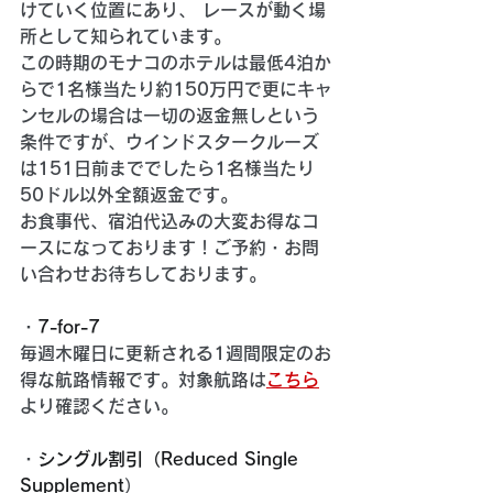
けていく位置にあり、 レースが動く場
所として知られています。
この時期のモナコのホテルは最低4泊か
らで1名様当たり約150万円で更にキャ
ンセルの場合は一切の返金無しという
条件ですが、ウインドスタークルーズ
は
151日前まででしたら1名様当たり
50ドル以外全額返金
です。
お食事代、宿泊代込みの大変お得なコ
ースになっております！ご予約・お問
い合わせお待ちしております。
・
7-for-7
毎週木曜日に更新される1週間限定のお
得な航路情報です。対象航路は
こちら
より確認ください。
・
シングル割引
（
Reduced Single 
Supplement
）