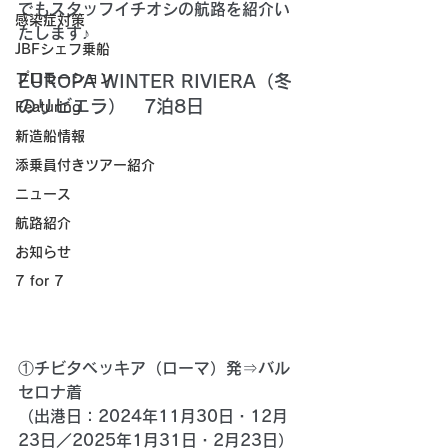
でもスタッフイチオシの航路を紹介い
感染症対策
たします♪
JBFシェフ乗船
プロモーション
EUROPA WINTER RIVIERA（冬
のリビエラ）　7泊8日
Featuring
新造船情報
添乗員付きツアー紹介
ニュース
航路紹介
お知らせ
7 for 7
①チビタベッキア（ローマ）発⇒バル
セロナ着
（出港日：2024年11月30日・12月
23日／2025年1月31日・2月23日）