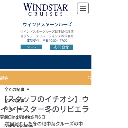
ウインドスタークルーズ
ウインドスタークルーズ日本総代理店
セブンシーズリレーションズ株式会社
電話受付：平日10:00～17:00
BLOG
お問合せ
記事
全ての記事
【スタッフのイチオシ】ウ
全ての記事
インドスター冬のリビエラ
Star Class
更新日：
Sailing Yachts
2024年6月6日
前回紹介した冬の地中海クルーズの中
News Updates