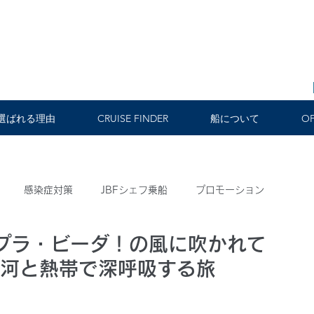
選ばれる理由
CRUISE FINDER
船について
OF
感染症対策
JBFシェフ乗船
プロモーション
プラ・ビーダ！の風に吹かれて
ュース
航路紹介
お知らせ
7 for 7
運河と熱帯で深呼吸する旅