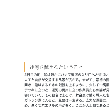
運河を越えるということ
2日目の朝、船は静かにパナマ運河の入り口へと近づ
人工と自然が交差する風景が広がる。やがて、最初の閘
開き、船はまるで水の階段を上るように、少しずつ高
デッキに立つと、運河の両岸に立つ作業員たちの姿が
導いていく。その動きはまるで、舞台裏で働く職人た
ガトゥン湖に入ると、風景は一変する。広大な湖面に
め、遠くでホエザルの声が響く。ここが人工湖である