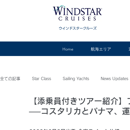
ウインドスタークルーズ
Home
航海エリア
全ての記事
Star Class
Sailing Yachts
News Updates
【添乗員付きツアー紹介】
Featuring
新造船情報
添乗員付きツアー紹介
ニ
──コスタリカとパナマ、