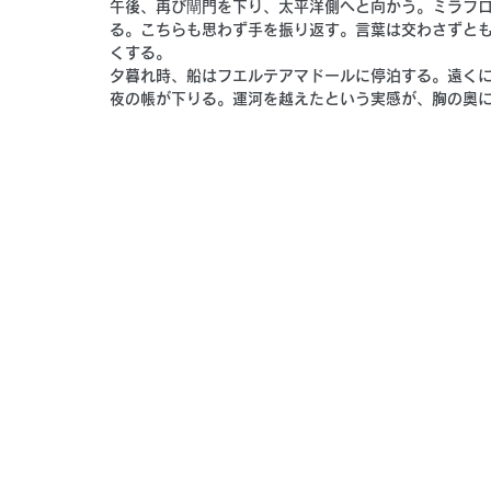
午後、再び閘門を下り、太平洋側へと向かう。ミラフ
る。こちらも思わず手を振り返す。言葉は交わさずと
くする。
夕暮れ時、船はフエルテアマドールに停泊する。遠く
夜の帳が下りる。運河を越えたという実感が、胸の奥