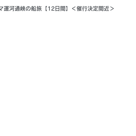
マ運河通峡の船旅【12日間】＜催行決定間近＞