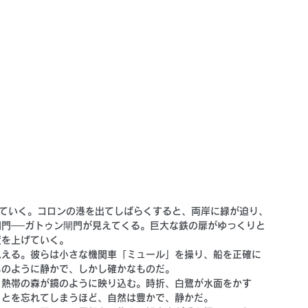
いていく。コロンの港を出てしばらくすると、両岸に緑が迫り、
門──ガトゥン閘門が見えてくる。巨大な鉄の扉がゆっくりと
度を上げていく。
見える。彼らは小さな機関車「ミュール」を操り、船を正確に
ちのように静かで、しかし確かなものだ。
、熱帯の森が鏡のように映り込む。時折、白鷺が水面をかす
ことを忘れてしまうほど、自然は豊かで、静かだ。