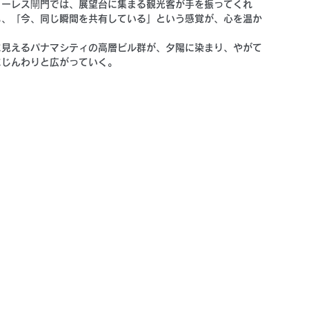
ローレス閘門では、展望台に集まる観光客が手を振ってくれ
も、
「今、同じ瞬間を共有している」
という感覚が、心を温か
に見えるパナマシティの高層ビル群が、夕陽に染まり、やがて
にじんわりと広がっていく。