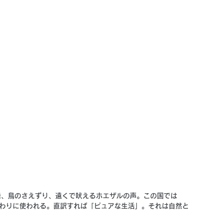
緑、鳥のさえずり、遠くで吠えるホエザルの声。この国では
挨拶代わりに使われる。直訳すれば「ピュアな生活」。それは
自然と