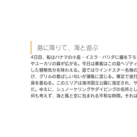
島に降りて、海と遊ぶ
4日目、船はパナマの小島・イスラ・パリダに錨を下
やユーカリの森が広がる。今日は乗客はこの島へゾデ
した冒険気分を味わえる。島ではウインドスター名物の
び、グリルの香ばしい匂いが潮風に混じる。裸足で波
身を委ねる。このエリアは海洋国立公園に指定され、
だ。ゆえに、シュノーケリングやダイビングの名所
と
何も考えず、海と風と空に包まれる平和な時間。それ