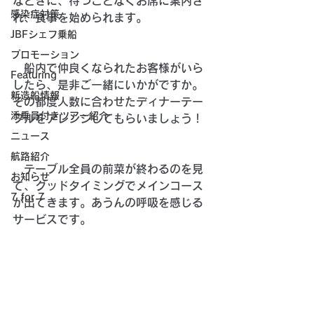
なときに、待つことなくお席に案内さ
感染症対策
れ、食事を始められます。 
JBFシェフ乗船
プロモーション
　船内で仲良くなられたお客様がいら
Featuring
したら、是非ご一緒にいかがですか。
新造船情報
その都度人数に合わせたディナーテー
添乗員付きツアー紹介
ブルをアレンジしてもらいましょう！ 
ニュース
航路紹介
　テーブル全員の前菜が終わるのを見
お知らせ
て、グッドタイミングでメインコース
7 for 7
が出てきます。あうんの呼吸を感じる
サービスです。 