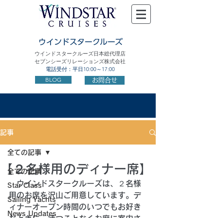
ウインドスタークルーズ
ウインドスタークルーズ日本総代理店
セブンシーズリレーションズ株式会社
電話受付：平日10:00～17:00
BLOG
お問合せ
記事
全ての記事
【２名様用のディナー席】
全ての記事
　ウインドスタークルーズは、２名様
Star Class
用のお席を沢山ご用意しています。デ
Sailing Yachts
ィナーオープン時間のいつでもお好き
News Updates