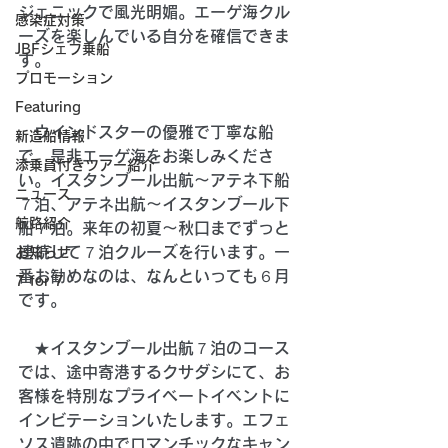
ジェニックで風光明媚。エーゲ海クル
感染症対策
ーズを楽しんでいる自分を確信できま
JBFシェフ乗船
す。
プロモーション
Featuring
　ウインドスターの優雅で丁寧な船
新造船情報
で、是非エーゲ海をお楽しみくださ
添乗員付きツアー紹介
い。イスタンブール出航～アテネ下船
ニュース
７泊、アテネ出航～イスタンブール下
航路紹介
船７泊。来年の初夏～秋口までずっと
連続して７泊クルーズを行います。一
お知らせ
番お勧めなのは、なんといっても６月
7 for 7
です。 
　★イスタンブール出航７泊のコース
では、途中寄港するクサダシにて、お
客様を特別なプライベートイベントに
インビテーションいたします。エフェ
ソス遺跡の中でロマンチックなキャン