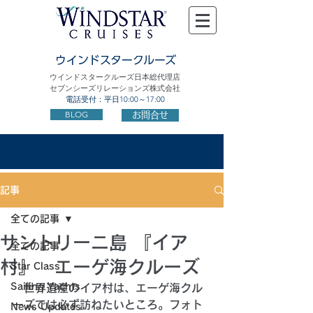
ウインドスタークルーズ
ウインドスタークルーズ日本総代理店
セブンシーズリレーションズ株式会社
電話受付：平日10:00～17:00
BLOG
お問合せ
記事
全ての記事
サントリーニ島 『イア
全ての記事
村』 エーゲ海クルーズ
Star Class
Sailing Yachts
　世界遺産のイア村は、エーゲ海クル
ーズでは必ず訪ねたいところ。フォト
News Updates