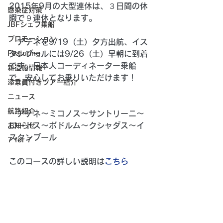
2015年9月の大型連休は、３日間の休
感染症対策
暇で９連休となります。 
JBFシェフ乗船
プロモーション
　アテネを9/19（土）夕方出航、イス
Featuring
タンブールには9/26（土）早朝に到着
です。日本人コーディネーター乗船
新造船情報
で、安心してお乗りいただけます！ 
添乗員付きツアー紹介
ニュース
航路紹介
　アテネ～ミコノス～サントリーニ～
ロードス～ボド
ルム～クシャダス～イ
お知らせ
スタン
ブール 
7 for 7
このコースの詳しい説明は
こちら