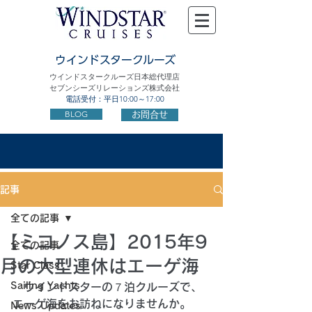
ウインドスタークルーズ
ウインドスタークルーズ日本総代理店
セブンシーズリレーションズ株式会社
電話受付：平日10:00～17:00
BLOG
お問合せ
記事
全ての記事
【ミコノス島】2015年9
全ての記事
月の大型連休はエーゲ海
Star Class
Sailing Yachts
　ウインドスターの７泊クルーズで、
エーゲ海をお訪ねになりませんか。
News Updates