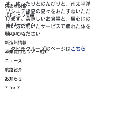
す。ゆったりとのんびりと、南太平洋
感染症対策
ソシエテ諸島の島々をおたずねいただ
JBFシェフ乗船
けます。美味しいお食事と、居心地の
プロモーション
良い気の利いたサービスで疲れた体を
Featuring
癒してください 
新造船情報
　タヒチクルーズのページは
こちら
添乗員付きツアー紹介
ニュース
航路紹介
お知らせ
7 for 7