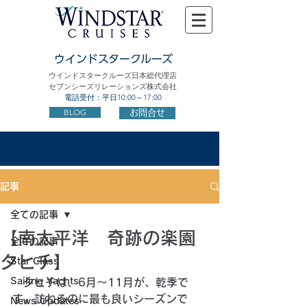
ウインドスタークルーズ
ウインドスタークルーズ日本総代理店
セブンシーズリレーションズ株式会社
電話受付：平日10:00～17:00
BLOG
お問合せ
記事
全ての記事
【南太平洋 奇跡の楽園
全ての記事
タヒチ】
Star Class
Sailing Yachts
　タヒチは、6月～11月が、乾季で
す。訪ねるのに最も良いシーズンで
News Updates