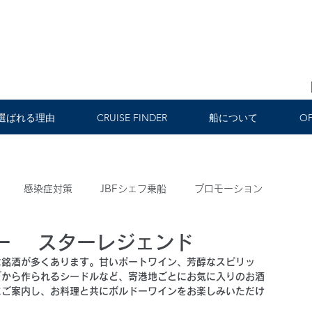
選ばれる理由
CRUISE FINDER
船について
OF
感染症対策
JBFシェフ乗船
プロモーション
ー スターレジェンド
ュース
航路紹介
お知らせ
7 for 7
な銘酒が多くあります。甘いポートワイン、芳醇なスピリッ
ゴから作られるシードルなど、寄港地ごとにお気に入りのお酒
にご案内し、お料理と共にボルドーワインをお楽しみいただけ
 