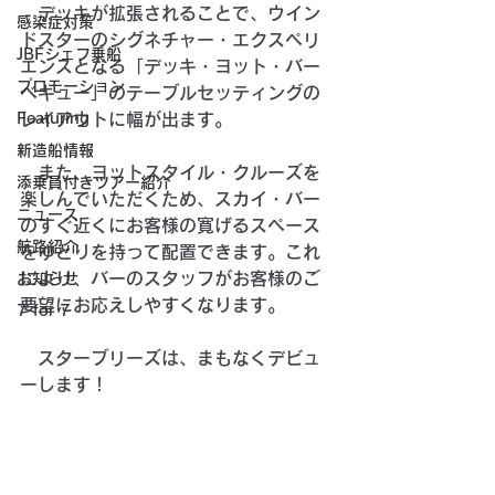
　デッキが拡張されることで、ウイン
感染症対策
ドスターのシグネチャー・エクスペリ
JBFシェフ乗船
エンスとなる「デッキ・ヨット・バー
プロモーション
ベキュー」のテーブルセッティングの
Featuring
レイアウトに幅が出ます。
新造船情報
　また、ヨットスタイル・クルーズを
添乗員付きツアー紹介
楽しんでいただくため、スカイ・バー
ニュース
のすぐ近くにお客様の寛げるスペース
航路紹介
をゆとりを持って配置できます。これ
により、バーのスタッフがお客様のご
お知らせ
要望にお応えしやすくなります。
7 for 7
　スターブリーズは、まもなくデビュ
ーします！ 