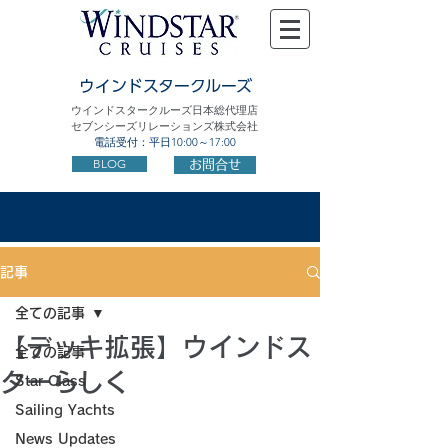
ウインドスタークルーズ
ウインドスタークルーズ日本総代理店
セブンシーズリレーションズ株式会社
電話受付：平日10:00～17:00
BLOG
お問合せ
記事
全ての記事
【デッキ拡張】ウインドス
全ての記事
ターらしく
Star Class
Sailing Yachts
News Updates