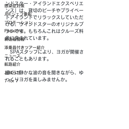
ンドスター・アイランドエクスペリエ
感染症対策
ンス」は、貸切のビーチやプライベー
JBFシェフ乗船
トアイランドでリラックスしていただ
プロモーション
ける、ウインドスターのオリジナルプ
Featuring
ランです。もちろんこれはクルーズ料
金に含まれています。
新造船情報
添乗員付きツアー紹介
　SPAスタッフにより、ヨガが開催さ
ニュース
れることもあります。
航路紹介
遠くに静かな波の音を聞きながら、ゆ
お知らせ
っくりヨガを楽しみませんか。 
7 for 7