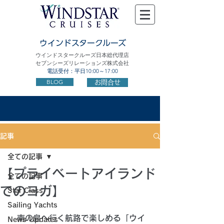
ウインドスタークルーズ
ウインドスタークルーズ日本総代理店
セブンシーズリレーションズ株式会社
電話受付：平日10:00～17:00
BLOG
お問合せ
記事
全ての記事
【プライベートアイランド
全ての記事
でのヨガ】
Star Class
Sailing Yachts
　南の島へ行く航路で楽しめる「ウイ
News Updates