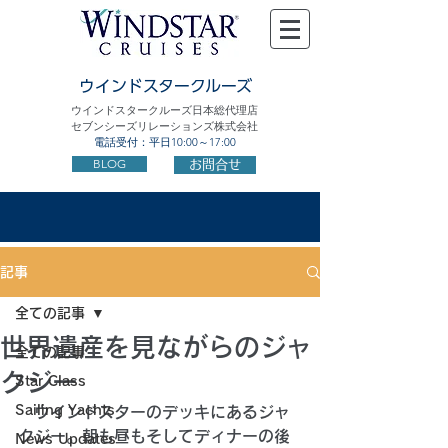
ウインドスタークルーズ
ウインドスタークルーズ日本総代理店
セブンシーズリレーションズ株式会社
電話受付：平日10:00～17:00
BLOG
お問合せ
記事
全ての記事
世界遺産を見ながらのジャ
全ての記事
クジー
Star Class
Sailing Yachts
　ウインドスターのデッキにあるジャ
クジー。朝も昼もそしてディナーの後
News Updates