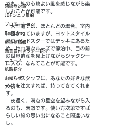
でも、外の心地よい風を感じながら楽
感染症対策
しむことが可能です。
JBFシェフ乗船
プロモーション
　大型船では、ほとんどの場合、室内
Featuring
に置かれていますが、ヨットスタイル
のウインドスターではデッキにあるた
新造船情報
め、地中海クルーズで停泊中、目の前
添乗員付きツアー紹介
の世界遺産を見上げながらジャクジー
ニュース
に入る、なんてことが可能です。
航路紹介
　バースタッフに、あなたの好きな飲
お知らせ
み物を注文すれば、持ってきてくれま
7 for 7
す。
　夜遅く、満点の星空を望みながら入
るのも、素敵です。使い方次第ですば
らしい旅の思い出になること間違いな
し。