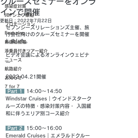
クルーズセミナーをオンラ
感染症対策
インで開催
JBFシェフ乗船
更新日：
2022年7月22日
プロモーション
セブンシーズリレーションズ主催、旅
Featuring
行会社向けのクルーズセミナーを開催
しました。
新造船情報
添乗員付きツアー紹介
ビデオ会議によるオンラインウェビナ
ニュース
ー 
航路紹介
2022.04.21開催
お知らせ
7 for 7
 Part 1 
14:00～14:50 
Windstar Cruises｜ウインドスターク
ルーズの特徴・感染対策内容・ 入国緩
和に伴うエリア別コース紹介 
 Part 2 
 15:00～16:00 
Emerald Cruises｜エメラルドクルー