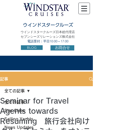
ウインドスタークルーズ
ウインドスタークルーズ日本総代理店
セブンシーズリレーションズ株式会社
電話受付：平日10:00～17:00
BLOG
お問合せ
記事
全ての記事
Seminar for Travel
全ての記事
Agents towards
Star Class
Sailing Yachts
Resuming 旅行会社向け
News Updates