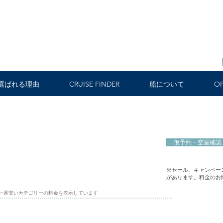
選ばれる理由
CRUISE FINDER
船について
OF
仮予約・空室確認
※セール、キャンペー
があります。料金のお
一番安いカテゴリーの料金を表示しています