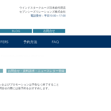
ウインドスタークルーズ日本総代理店
セブンシーズリレーションズ株式会社
電話受付：平日10:00～17:00
BLOG
お問合せ
FERS
予約方法
FAQ
表示は2名様1室ご利用時のおひとり様の料金です。
お問合せ・資料請求・ニュースレター登録
ンおよびプロモーションは予告なく終了すること
問合せの際には仮予約をおすすめします。