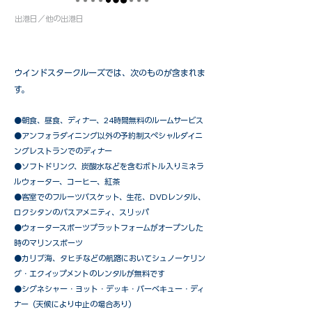
出港日／他の出港日
ウインドスタークルーズでは、次のものが含まれま
す。
●朝食、昼食、ディナー、24時間無料のルームサービス
​●アンフォラダイニング以外の予約制スペシャルダイニ
ングレストランでのディナー
●ソフトドリンク、炭酸水などを含むボトル入りミネラ
ルウォーター、コーヒー、紅茶
●客室でのフルーツバスケット、生花、DVDレンタル、
ロクシタンのバスアメニティ、スリッパ
●ウォータースポーツプラットフォームがオープンした
時のマリンスポーツ
●カリブ海、タヒチなどの航路においてシュノーケリン
グ・エクイップメントのレンタルが無料です
​●シグネシャー・ヨット・デッキ・バーベキュー・ディ
ナー（天候により中止の場合あり）