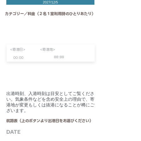
2027/12/5
カテゴリー／料金（２名１室利用時のひとりあたり）
<寄港日>
<寄港地>
88:88
00:00
​出港時刻、入港時刻は目安としてご覧くださ
い。気象条件などを含め安全上の理由で、寄
港地が変更もしくは抜港になることが稀にご
ざいます。
航路表（上のボタンより出港日をお選びください）
DATE