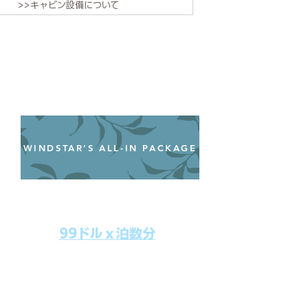
>>キャビン設備について
WINDSTAR’S ALL-IN PACKAGE
オールインクルーシブパッケージ
わずか99ドル／一人一泊あたり
99ドルｘ泊数分
上記のクルーズ料金にオールインクルー
シブパッケージを追加するだけで、
船上で解き放たれた楽しさを味わえま
す。​