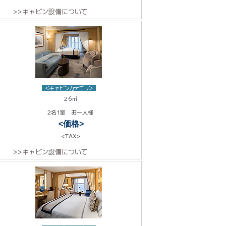
>>キャビン設備について
<キャビンカテゴリ>
26㎡
2名1室 お一人様
<価格>
<TAX>
>>キャビン設備について