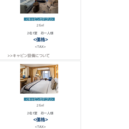
<キャビンカテゴリ>
26㎡
2名1室 お一人様
<価格>
<TAX>
>>キャビン設備について
<キャビンカテゴリ>
26㎡
2名1室 お一人様
<価格>
<TAX>