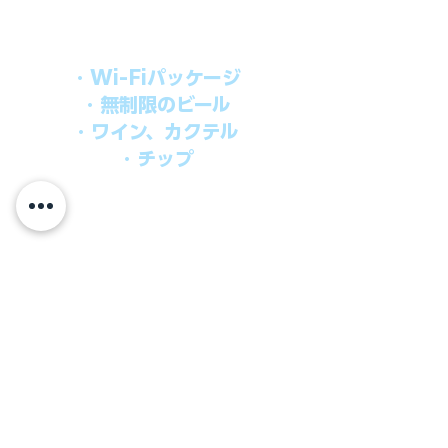
オールインパッケージには下記が含まれ
ます。
・Wi-Fiパッケージ
・無制限のビール
・ワイン、カクテル
・チップ
快適なクルーズを楽しみたい方、お得に
オールインクルーシブを楽しみたい方へ
の選択肢です。
ウインドスタークルーズでは、通常のクルーズ料金
に次のものが含まれます。
●朝食、昼食、ディナー、24時間無料のルームサービス
​●アンフォラダイニング以外の予約制スペシャルダイニ