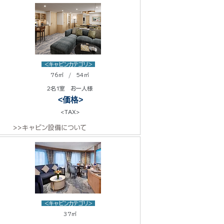
<キャビンカテゴリ>
76㎡ / 54㎡
2名1室 お一人様
<価格>
<TAX>
>>キャビン設備について
<キャビンカテゴリ>
37㎡