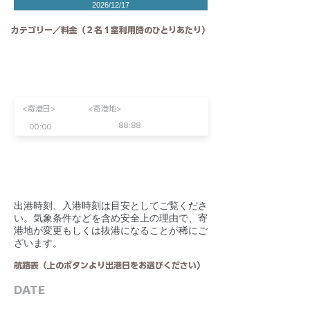
2026/12/17
カテゴリー／料金（２名１室利用時のひとりあたり）
<寄港日>
<寄港地>
88:88
00:00
​出港時刻、入港時刻は目安としてご覧くださ
い。気象条件などを含め安全上の理由で、寄
港地が変更もしくは抜港になることが稀にご
ざいます。
航路表（上のボタンより出港日をお選びください）
DATE