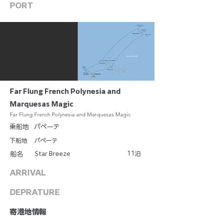
PORT
Far Flung French Polynesia and
Marquesas Magic
Far Flung French Polynesia and Marquesas Magic
乗船地
パペーテ
下船地
パペーテ
11
Star Breeze
泊
船名
ARRIVAL
DEPRATURE
​寄港地情報