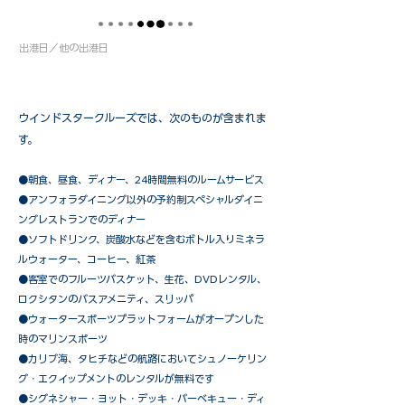
出港日／他の出港日
ウインドスタークルーズでは、次のものが含まれま
す。
●朝食、昼食、ディナー、24時間無料のルームサービス
​●アンフォラダイニング以外の予約制スペシャルダイニ
ングレストランでのディナー
●ソフトドリンク、炭酸水などを含むボトル入りミネラ
ルウォーター、コーヒー、紅茶
●客室でのフルーツバスケット、生花、DVDレンタル、
ロクシタンのバスアメニティ、スリッパ
●ウォータースポーツプラットフォームがオープンした
時のマリンスポーツ
●カリブ海、タヒチなどの航路においてシュノーケリン
グ・エクイップメントのレンタルが無料です
​●シグネシャー・ヨット・デッキ・バーベキュー・ディ