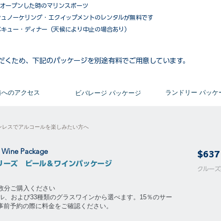
がオープンした時のマリンスポーツ
シュノーケリング・エクイップメントのレンタルが無料です
ベキュー・ディナー（天候により中止の場合あり）
だくため、下記のパッケージを別途有料でご用意しています。​
​港へのアクセス
​ランドリー パッケ
ビバレージ パッケージ
ンレスでアルコールを楽しみたい方へ
& Wine Package
$637
リーズ ビール＆ワインパッケージ
​​クル
泊数分ご購入ください
ル、および33種類のグラスワインから選べます。15％のサー
。事前予約の際に料金をご確認ください。