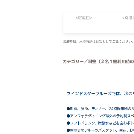
<寄港日>
<寄港
​出港時刻、入港時刻は目安としてご覧くださ
カテゴリー／料金（２名１室利用時の
ウインドスタークルーズでは、次の
●朝食、昼食、ディナー、24時間無料の
​●アンフォラダイニング以外の予約制ス
●ソフトドリンク、炭酸水などを含むボト
●客室でのフルーツバスケット、生花、D