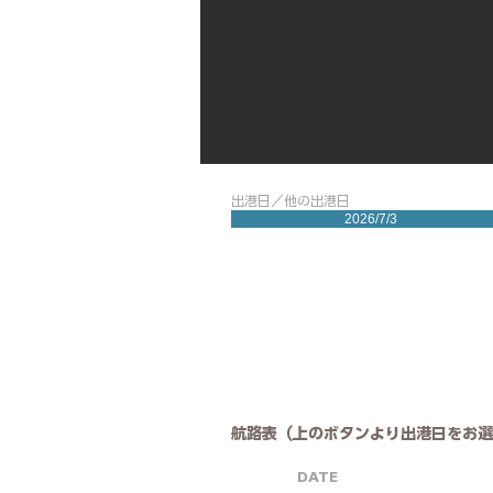
出港日／他の出港日
2026/7/3
航路表（上のボタンより出港日をお選
DATE