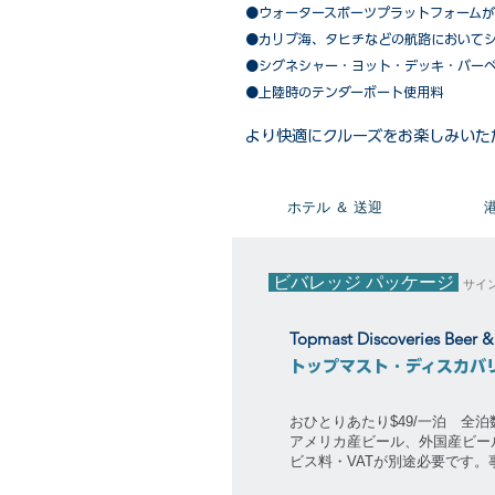
●ウォータースポーツプラットフォーム
●カリブ海、タヒチなどの航路において
​●シグネシャー・ヨット・デッキ・バー
●上陸時のテンダーボート使用料
​より快適にクルーズをお楽しみいた
​ホテル ＆ 送迎
ビバレッジ パッケージ
サイ
Topmast Discoveries Beer 
トップマスト・ディスカバ
おひとりあたり$49/一泊 全
アメリカ産ビール、外国産ビー
ビス料・VATが別途必要です