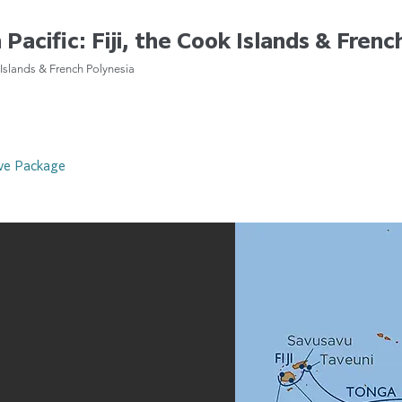
Pacific: Fiji, the Cook Islands & Frenc
k Islands & French Polynesia
ive Package