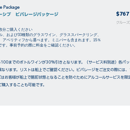
ge Package
$767
ーシブ ビバレージパッケージ
​​クル
泊数分ご購入ください
ル、および33種類のグラスワイン、グラススパークリング、
、アペリティフから選べます。ミニバーも含まれます。15％
要です。事前予約の際に料金をご確認ください。
$100までのボトルワインが30%引きとなります。（サービス料別途）各パ
異なります。リストは船上でご確認ください。ビバレージをご注文の際には、
ズはお客様が船上で酩酊状態となることを防ぐためにアルコールサービスを限
ご購入することも可能です。