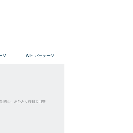
ージ
​WiFi パッケージ
ーズ期間中、おひとり様料金目安