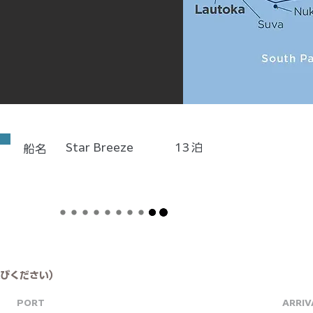
Star Breeze
13
泊
船名
びください）
PORT
ARRIV