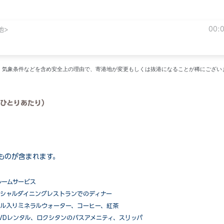
00:
地>
い。気象条件などを含め安全上の理由で、寄港地が変更もしくは抜港になることが稀にござい
ひとりあたり）
ものが含まれます。
ルームサービス
ペシャルダイニングレストランでのディナー
ル入りミネラルウォーター、コーヒー、紅茶
VDレンタル、ロクシタンのバスアメニティ、スリッパ