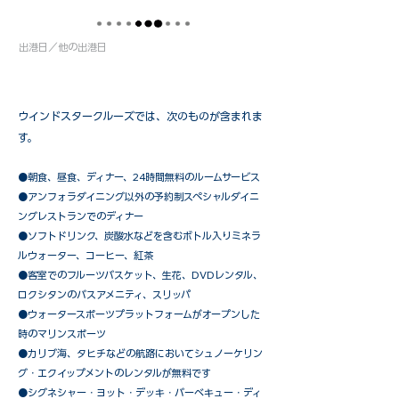
出港日／他の出港日
ウインドスタークルーズでは、次のものが含まれま
す。
●朝食、昼食、ディナー、24時間無料のルームサービス
​●アンフォラダイニング以外の予約制スペシャルダイニ
ングレストランでのディナー
●ソフトドリンク、炭酸水などを含むボトル入りミネラ
ルウォーター、コーヒー、紅茶
●客室でのフルーツバスケット、生花、DVDレンタル、
ロクシタンのバスアメニティ、スリッパ
●ウォータースポーツプラットフォームがオープンした
時のマリンスポーツ
●カリブ海、タヒチなどの航路においてシュノーケリン
グ・エクイップメントのレンタルが無料です
​●シグネシャー・ヨット・デッキ・バーベキュー・ディ