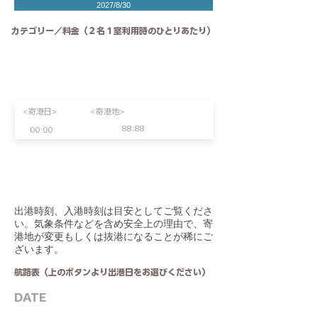
2027/8/30
カテゴリー／料金（２名１室利用時のひとりあたり）
<寄港日>
<寄港地>
88:88
00:00
​出港時刻、入港時刻は目安としてご覧くださ
い。気象条件などを含め安全上の理由で、寄
港地が変更もしくは抜港になることが稀にご
ざいます。
航路表（上のボタンより出港日をお選びください）
DATE