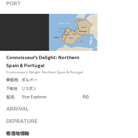
PORT
Connoisseur’s Delight: Northern
Spain & Portugal
Connoisseur’s Delight: Northern Spain & Portugal
乗船地
ボルドー
下船地
リスボン
8
Star Explorer
泊
船名
ARRIVAL
DEPRATURE
​寄港地情報