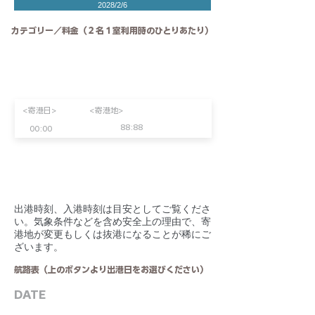
2028/2/6
カテゴリー／料金（２名１室利用時のひとりあたり）
<寄港日>
<寄港地>
88:88
00:00
​出港時刻、入港時刻は目安としてご覧くださ
い。気象条件などを含め安全上の理由で、寄
港地が変更もしくは抜港になることが稀にご
ざいます。
航路表（上のボタンより出港日をお選びください）
DATE