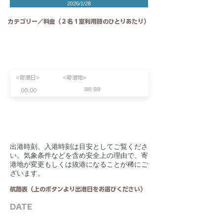
2026/1/28
カテゴリー／料金（２名１室利用時のひとりあたり）
<寄港日>
<寄港地>
88:88
00:00
​出港時刻、入港時刻は目安としてご覧くださ
い。気象条件などを含め安全上の理由で、寄
港地が変更もしくは抜港になることが稀にご
ざいます。
航路表（上のボタンより出港日をお選びください）
DATE