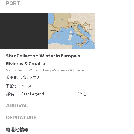
PORT
Star Collector: Winter in Europe's
Rivieras & Croatia
Star Collector: Winter in Europe's Rivieras & Croatia
乗船地
バルセロナ
下船地
ベニス
15
Star Legend
泊
船名
ARRIVAL
DEPRATURE
​寄港地情報