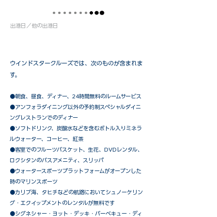
出港日／他の出港日
ウインドスタークルーズでは、次のものが含まれま
す。
●朝食、昼食、ディナー、24時間無料のルームサービス
​●アンフォラダイニング以外の予約制スペシャルダイニ
ングレストランでのディナー
●ソフトドリンク、炭酸水などを含むボトル入りミネラ
ルウォーター、コーヒー、紅茶
●客室でのフルーツバスケット、生花、DVDレンタル、
ロクシタンのバスアメニティ、スリッパ
●ウォータースポーツプラットフォームがオープンした
時のマリンスポーツ
●カリブ海、タヒチなどの航路においてシュノーケリン
グ・エクイップメントのレンタルが無料です
​●シグネシャー・ヨット・デッキ・バーベキュー・ディ