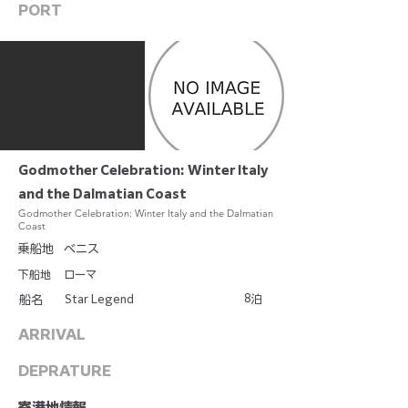
PORT
Godmother Celebration: Winter Italy
and the Dalmatian Coast
Godmother Celebration: Winter Italy and the Dalmatian
Coast
乗船地
ベニス
下船地
ローマ
8
Star Legend
泊
船名
ARRIVAL
DEPRATURE
​寄港地情報