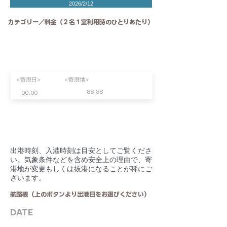
2026/2/12
カテゴリー／料金（２名１室利用時のひとりあたり）
<寄港日>
<寄港地>
88:88
00:00
​出港時刻、入港時刻は目安としてご覧くださ
い。気象条件などを含め安全上の理由で、寄
港地が変更もしくは抜港になることが稀にご
ざいます。
航路表（上のボタンより出港日をお選びください）
DATE