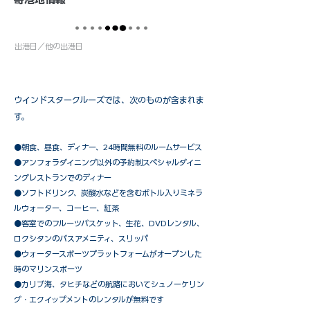
出港日／他の出港日
ウインドスタークルーズでは、次のものが含まれま
す。
●朝食、昼食、ディナー、24時間無料のルームサービス
​●アンフォラダイニング以外の予約制スペシャルダイニ
ングレストランでのディナー
●ソフトドリンク、炭酸水などを含むボトル入りミネラ
ルウォーター、コーヒー、紅茶
●客室でのフルーツバスケット、生花、DVDレンタル、
ロクシタンのバスアメニティ、スリッパ
●ウォータースポーツプラットフォームがオープンした
時のマリンスポーツ
●カリブ海、タヒチなどの航路においてシュノーケリン
グ・エクイップメントのレンタルが無料です