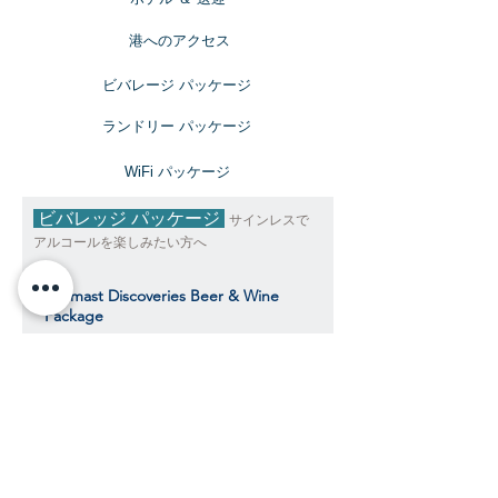
​港へのアクセス
ビバレージ パッケージ
​ランドリー パッケージ
​WiFi パッケージ
ビバレッジ パッケージ
サインレスで
アルコールを楽しみたい方へ
Topmast Discoveries Beer & Wine
Package
トップマスト・ディスカバリーズ ビール＆
ワインパッケージ
$392
​​クルーズ期間中、おひとり様料金目安