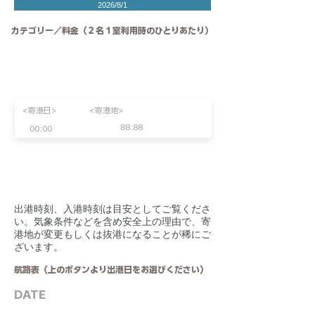
2026/8/1
カテゴリー／料金（２名１室利用時のひとりあたり）
<寄港日>
<寄港地>
88:88
00:00
​出港時刻、入港時刻は目安としてご覧くださ
い。気象条件などを含め安全上の理由で、寄
港地が変更もしくは抜港になることが稀にご
ざいます。
航路表（上のボタンより出港日をお選びください）
DATE