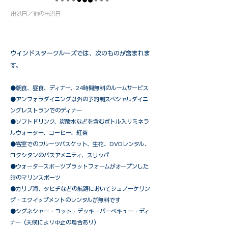
出港日／他の出港日
ウインドスタークルーズでは、次のものが含まれま
す。
●朝食、昼食、ディナー、24時間無料のルームサービス
​●アンフォラダイニング以外の予約制スペシャルダイニ
ングレストランでのディナー
●ソフトドリンク、炭酸水などを含むボトル入りミネラ
ルウォーター、コーヒー、紅茶
●客室でのフルーツバスケット、生花、DVDレンタル、
ロクシタンのバスアメニティ、スリッパ
●ウォータースポーツプラットフォームがオープンした
時のマリンスポーツ
●カリブ海、タヒチなどの航路においてシュノーケリン
グ・エクイップメントのレンタルが無料です
​●シグネシャー・ヨット・デッキ・バーベキュー・ディ
ナー（天候により中止の場合あり）