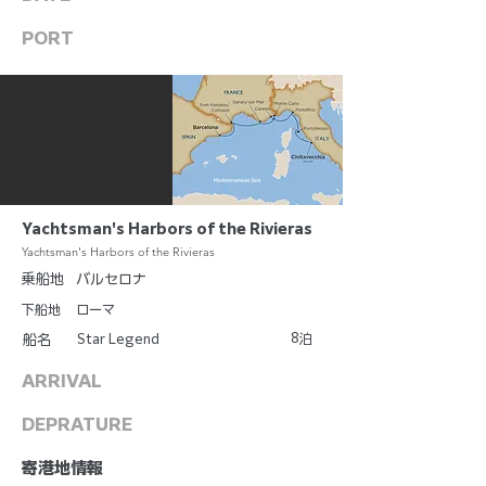
PORT
Yachtsman's Harbors of the Rivieras
Yachtsman's Harbors of the Rivieras
乗船地
バルセロナ
下船地
ローマ
8
Star Legend
泊
船名
ARRIVAL
DEPRATURE
​寄港地情報