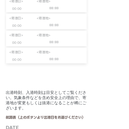
<寄港日>
<寄港地>
88:88
00:00
<寄港日>
<寄港地>
88:88
00:00
<寄港日>
<寄港地>
88:88
00:00
<寄港日>
<寄港地>
88:88
00:00
​出港時刻、入港時刻は目安としてご覧くださ
い。気象条件などを含め安全上の理由で、寄
港地が変更もしくは抜港になることが稀にご
ざいます。
航路表（上のボタンより出港日をお選びください）
DATE