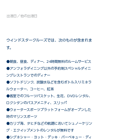
出港日／他の出港日
ウインドスタークルーズでは、次のものが含まれま
す。
●朝食、昼食、ディナー、24時間無料のルームサービス
​●アンフォラダイニング以外の予約制スペシャルダイニ
ングレストランでのディナー
●ソフトドリンク、炭酸水などを含むボトル入りミネラ
ルウォーター、コーヒー、紅茶
●客室でのフルーツバスケット、生花、DVDレンタル、
ロクシタンのバスアメニティ、スリッパ
●ウォータースポーツプラットフォームがオープンした
時のマリンスポーツ
●カリブ海、タヒチなどの航路においてシュノーケリン
グ・エクイップメントのレンタルが無料です
​●シグネシャー・ヨット・デッキ・バーベキュー・ディ