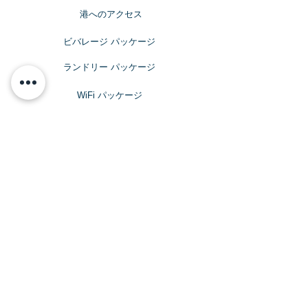
​港へのアクセス
ビバレージ パッケージ
​ランドリー パッケージ
​WiFi パッケージ
ビバレッジ パッケージ
サインレスで
アルコールを楽しみたい方へ
Topmast Discoveries Beer & Wine
Package
トップマスト・ディスカバリーズ ビール＆
ワインパッケージ
$392
​​クルーズ期間中、おひとり様料金目安