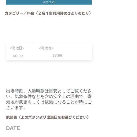
2027/8/5
カテゴリー／料金（２名１室利用時のひとりあたり）
<寄港日>
<寄港地>
88:88
00:00
​出港時刻、入港時刻は目安としてご覧くださ
い。気象条件などを含め安全上の理由で、寄
港地が変更もしくは抜港になることが稀にご
ざいます。
航路表（上のボタンより出港日をお選びください）
DATE