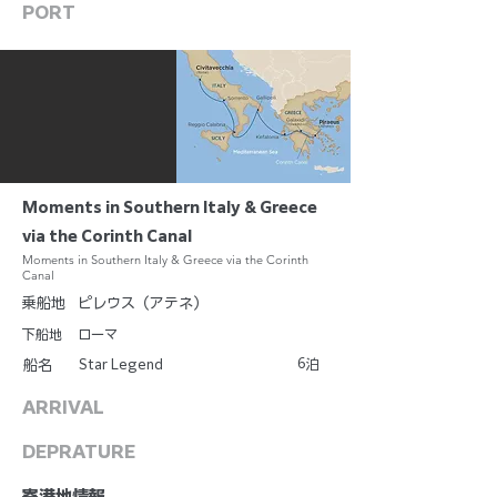
PORT
Moments in Southern Italy & Greece
via the Corinth Canal
Moments in Southern Italy & Greece via the Corinth
Canal
乗船地
ピレウス（アテネ）
下船地
ローマ
6
Star Legend
泊
船名
ARRIVAL
DEPRATURE
​寄港地情報