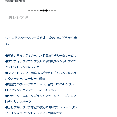
出港日／他の出港日
ウインドスタークルーズでは、次のものが含まれま
す。
●朝食、昼食、ディナー、24時間無料のルームサービス
​●アンフォラダイニング以外の予約制スペシャルダイニ
ングレストランでのディナー
●ソフトドリンク、炭酸水などを含むボトル入りミネラ
ルウォーター、コーヒー、紅茶
●客室でのフルーツバスケット、生花、DVDレンタル、
ロクシタンのバスアメニティ、スリッパ
●ウォータースポーツプラットフォームがオープンした
時のマリンスポーツ
●カリブ海、タヒチなどの航路においてシュノーケリン
グ・エクイップメントのレンタルが無料です