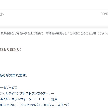
00:
地>
い。気象条件などを含め安全上の理由で、寄港地が変更もしくは抜港になることが稀にござい
ひとりあたり）
ものが含まれます。
ルームサービス
ペシャルダイニングレストランでのディナー
ル入りミネラルウォーター、コーヒー、紅茶
VDレンタル、ロクシタンのバスアメニティ、スリッパ