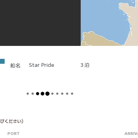
Star Pride
3
泊
船名
びください）
PORT
ARRIV