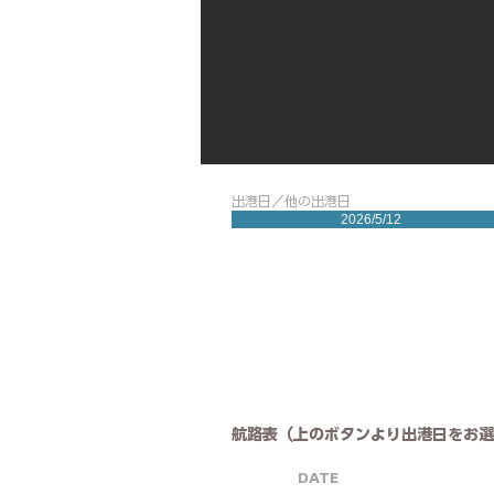
出港日／他の出港日
2026/5/12
航路表（上のボタンより出港日をお選
DATE