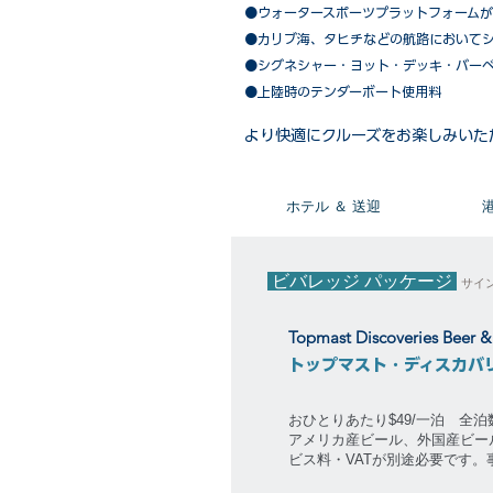
●ウォータースポーツプラットフォーム
●カリブ海、タヒチなどの航路において
​●シグネシャー・ヨット・デッキ・バー
●上陸時のテンダーボート使用料
​より快適にクルーズをお楽しみいた
​ホテル ＆ 送迎
ビバレッジ パッケージ
サイ
Topmast Discoveries Beer 
トップマスト・ディスカバ
おひとりあたり$49/一泊 全
アメリカ産ビール、外国産ビー
ビス料・VATが別途必要です