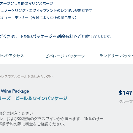
がオープンした時のマリンスポーツ
シュノーケリング・エクイップメントのレンタルが無料です
ベキュー・ディナー（天候により中止の場合あり）
だくため、下記のパッケージを別途有料でご用意しています。​
​港へのアクセス
​ランドリー パッケ
ビバレージ パッケージ
ンレスでアルコールを楽しみたい方へ
& Wine Package
$147
リーズ ビール＆ワインパッケージ
​​クル
泊数分ご購入ください
ル、および33種類のグラスワインから選べます。15％のサー
。事前予約の際に料金をご確認ください。