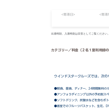
<寄港日>
<寄港
​出港時刻、入港時刻は目安としてご覧くださ
カテゴリー／料金（２名１室利用時の
ウインドスタークルーズでは、次の
●朝食、昼食、ディナー、24時間無料の
​●アンフォラダイニング以外の予約制ス
●ソフトドリンク、炭酸水などを含むボト
●客室でのフルーツバスケット、生花、D