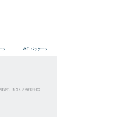
ージ
​WiFi パッケージ
ーズ期間中、おひとり様料金目安