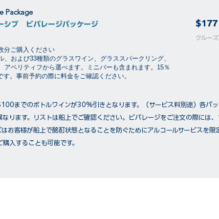
ge Package
$177
ーシブ ビバレージパッケージ
​​クル
泊数分ご購入ください
ル、および33種類のグラスワイン、グラススパークリング、
、アペリティフから選べます。ミニバーも含まれます。15％
要です。事前予約の際に料金をご確認ください。
$100までのボトルワインが30%引きとなります。（サービス料別途）各パ
異なります。リストは船上でご確認ください。ビバレージをご注文の際には、
ズはお客様が船上で酩酊状態となることを防ぐためにアルコールサービスを限
ご購入することも可能です。