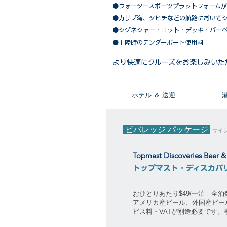
●ウォータースポーツプラットフォーム
●カリブ海、タヒチなどの航路において
​●シグネシャー・ヨット・デッキ・バー
●上陸時のテンダーボート使用料
​より快適にクルーズをお楽しみいた
​ホテル ＆ 送迎
ビバレッジ パッケージ
サイ
Topmast Discoveries Beer 
トップマスト・ディスカバ
おひとりあたり$49/一泊 全
アメリカ産ビール、外国産ビー
ビス料・VATが別途必要です