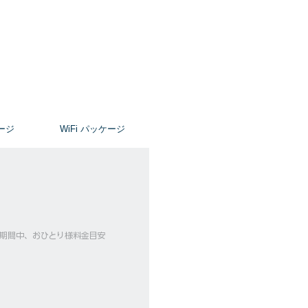
ージ
​WiFi パッケージ
ーズ期間中、おひとり様料金目安