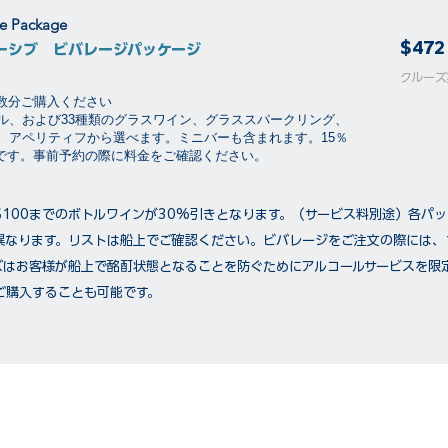
ge Package
$472
ーシブ ビバレージパッケージ
​​クル
泊数分ご購入ください
ル、および33種類のグラスワイン、グラススパークリング、
、アペリティフから選べます。ミニバーも含まれます。15％
要です。事前予約の際に料金をご確認ください。
$100までのボトルワインが30%引きとなります。（サービス料別途）各パ
異なります。リストは船上でご確認ください。ビバレージをご注文の際には、
ズはお客様が船上で酩酊状態となることを防ぐためにアルコールサービスを限
ご購入することも可能です。