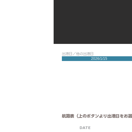
出港日／他の出港日
2026/1/15
航路表（上のボタンより出港日をお選
DATE