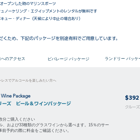
がオープンした時のマリンスポーツ
シュノーケリング・エクイップメントのレンタルが無料です
ベキュー・ディナー（天候により中止の場合あり）
だくため、下記のパッケージを別途有料でご用意しています。​
​港へのアクセス
​ランドリー パッケ
ビバレージ パッケージ
ンレスでアルコールを楽しみたい方へ
& Wine Package
$392
リーズ ビール＆ワインパッケージ
​​クル
泊数分ご購入ください
ル、および33種類のグラスワインから選べます。15％のサー
。事前予約の際に料金をご確認ください。