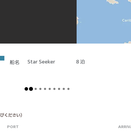
Star Seeker
8
泊
船名
びください）
PORT
ARRIV