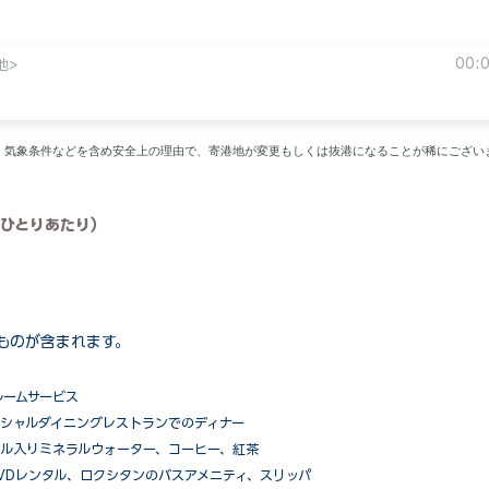
00:
地>
い。気象条件などを含め安全上の理由で、寄港地が変更もしくは抜港になることが稀にござい
ひとりあたり）
ものが含まれます。
ルームサービス
ペシャルダイニングレストランでのディナー
ル入りミネラルウォーター、コーヒー、紅茶
VDレンタル、ロクシタンのバスアメニティ、スリッパ