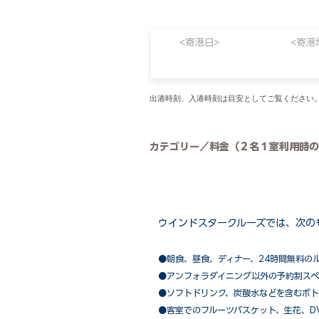
<寄港日>
<寄港
​出港時刻、入港時刻は目安としてご覧くださ
カテゴリー／料金（２名１室利用時の
ウインドスタークルーズでは、次の
●朝食、昼食、ディナー、24時間無料の
​●アンフォラダイニング以外の予約制ス
●ソフトドリンク、炭酸水などを含むボト
●客室でのフルーツバスケット、生花、D