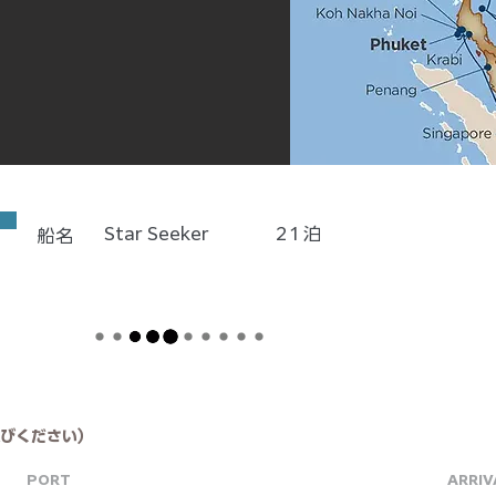
Star Seeker
21
泊
船名
びください）
PORT
ARRIV