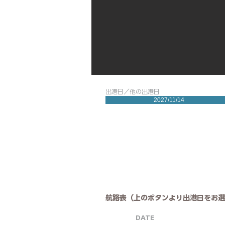
出港日／他の出港日
2027/11/14
航路表（上のボタンより出港日をお選
DATE