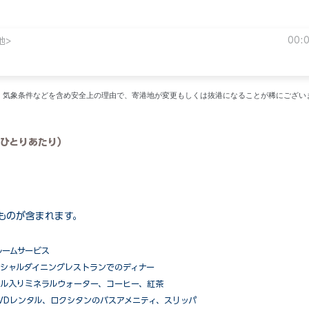
00:
地>
い。気象条件などを含め安全上の理由で、寄港地が変更もしくは抜港になることが稀にござい
ひとりあたり）
ものが含まれます。
ルームサービス
ペシャルダイニングレストランでのディナー
ル入りミネラルウォーター、コーヒー、紅茶
VDレンタル、ロクシタンのバスアメニティ、スリッパ