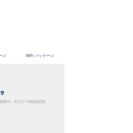
ージ
​WiFi パッケージ
29
ーズ期間中、おひとり様料金目安