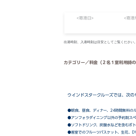
<寄港日>
<寄港
​出港時刻、入港時刻は目安としてご覧くださ
カテゴリー／料金（２名１室利用時の
ウインドスタークルーズでは、次の
●朝食、昼食、ディナー、24時間無料の
​●アンフォラダイニング以外の予約制ス
●ソフトドリンク、炭酸水などを含むボト
●客室でのフルーツバスケット、生花、D