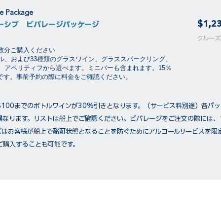
ge Package
$1,2
ーシブ ビバレージパッケージ
​​クル
泊数分ご購入ください
ル、および33種類のグラスワイン、グラススパークリング、
、アペリティフから選べます。ミニバーも含まれます。15％
要です。事前予約の際に料金をご確認ください。
$100までのボトルワインが30%引きとなります。（サービス料別途）各パ
異なります。リストは船上でご確認ください。ビバレージをご注文の際には、
ズはお客様が船上で酩酊状態となることを防ぐためにアルコールサービスを限
ご購入することも可能です。