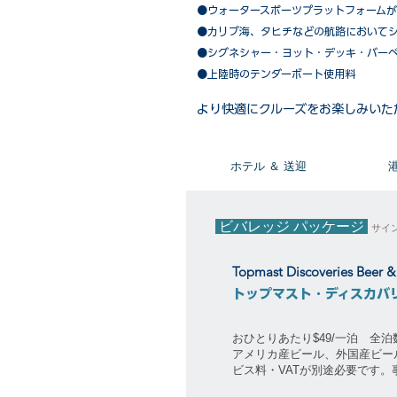
●ウォータースポーツプラットフォーム
●カリブ海、タヒチなどの航路において
​●シグネシャー・ヨット・デッキ・バー
●上陸時のテンダーボート使用料
​より快適にクルーズをお楽しみいた
​ホテル ＆ 送迎
ビバレッジ パッケージ
サイ
Topmast Discoveries Beer 
トップマスト・ディスカバ
おひとりあたり$49/一泊 全
アメリカ産ビール、外国産ビー
ビス料・VATが別途必要です