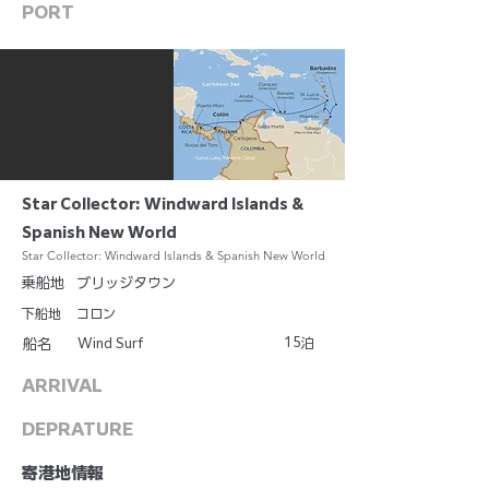
PORT
Star Collector: Windward Islands &
Spanish New World
Star Collector: Windward Islands & Spanish New World
乗船地
ブリッジタウン
下船地
コロン
15
Wind Surf
泊
船名
ARRIVAL
DEPRATURE
​寄港地情報