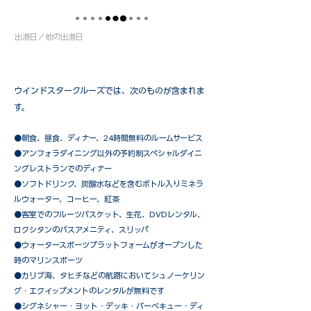
出港日／他の出港日
ウインドスタークルーズでは、次のものが含まれま
す。
●朝食、昼食、ディナー、24時間無料のルームサービス
​●アンフォラダイニング以外の予約制スペシャルダイニ
ングレストランでのディナー
●ソフトドリンク、炭酸水などを含むボトル入りミネラ
ルウォーター、コーヒー、紅茶
●客室でのフルーツバスケット、生花、DVDレンタル、
ロクシタンのバスアメニティ、スリッパ
●ウォータースポーツプラットフォームがオープンした
時のマリンスポーツ
●カリブ海、タヒチなどの航路においてシュノーケリン
グ・エクイップメントのレンタルが無料です
​●シグネシャー・ヨット・デッキ・バーベキュー・ディ