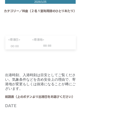
2026/1/25
カテゴリー／料金（２名１室利用時のひとりあたり）
<寄港日>
<寄港地>
88:88
00:00
​出港時刻、入港時刻は目安としてご覧くださ
い。気象条件などを含め安全上の理由で、寄
港地が変更もしくは抜港になることが稀にご
ざいます。
航路表（上のボタンより出港日をお選びください）
DATE