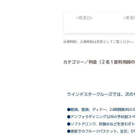
<寄港日>
<寄港
​出港時刻、入港時刻は目安としてご覧くださ
カテゴリー／料金（２名１室利用時の
ウインドスタークルーズでは、次の
●朝食、昼食、ディナー、24時間無料の
​●アンフォラダイニング以外の予約制ス
●ソフトドリンク、炭酸水などを含むボト
●客室でのフルーツバスケット、生花、D