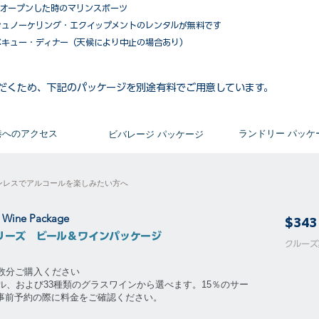
がオープンした時のマリンスポーツ
シュノーケリング・エクイップメントのレンタルが無料です
ベキュー・ディナー（天候により中止の場合あり）
だくため、下記のパッケージを別途有料でご用意しています。​
​港へのアクセス
​ランドリー パッケ
ビバレージ パッケージ
ンレスでアルコールを楽しみたい方へ
& Wine Package
$343
リーズ ビール＆ワインパッケージ
​​クル
泊数分ご購入ください
ル、および33種類のグラスワインから選べます。15％のサー
。事前予約の際に料金をご確認ください。