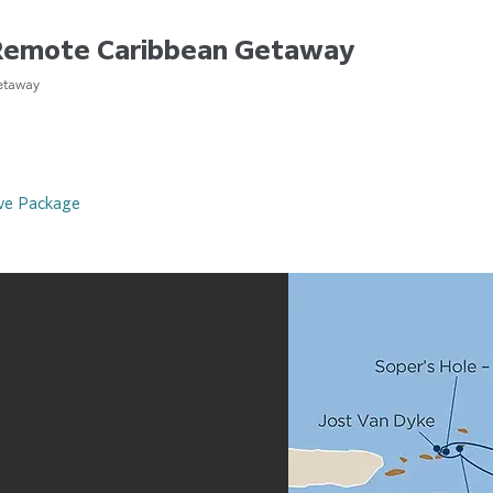
 Remote Caribbean Getaway
etaway
ive Package