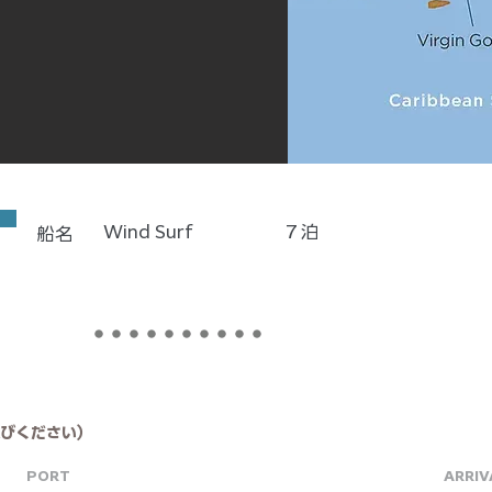
Wind Surf
7
泊
船名
びください）
PORT
ARRIV