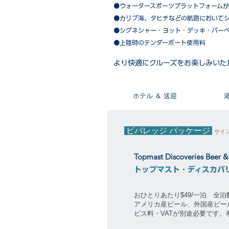
●ウォータースポーツプラットフォーム
●カリブ海、タヒチなどの航路において
​●シグネシャー・ヨット・デッキ・バー
●上陸時のテンダーボート使用料
​より快適にクルーズをお楽しみいた
​ホテル ＆ 送迎
ビバレッジ パッケージ
サイ
Topmast Discoveries Beer 
トップマスト・ディスカバ
おひとりあたり$49/一泊 全
アメリカ産ビール、外国産ビー
ビス料・VATが別途必要です