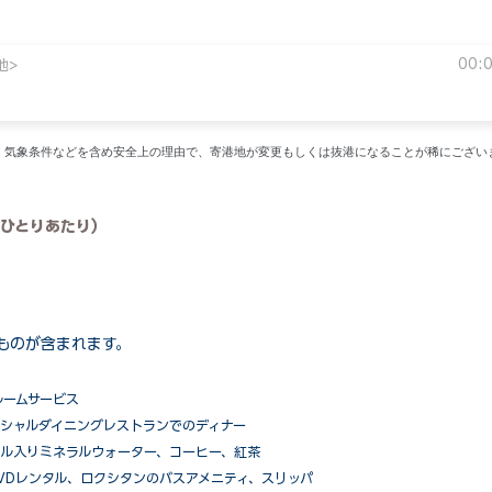
00:
地>
い。気象条件などを含め安全上の理由で、寄港地が変更もしくは抜港になることが稀にござい
ひとりあたり）
ものが含まれます。
ルームサービス
ペシャルダイニングレストランでのディナー
ル入りミネラルウォーター、コーヒー、紅茶
VDレンタル、ロクシタンのバスアメニティ、スリッパ