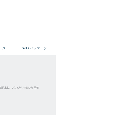
ージ
​WiFi パッケージ
ーズ期間中、おひとり様料金目安