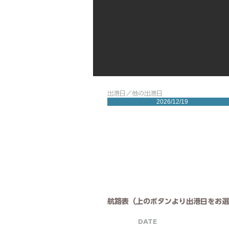
出港日／他の出港日
2026/12/19
航路表（上のボタンより出港日をお選
DATE