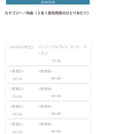
2026/3/28
カテゴリー／料金（２名１室利用時のひとりあたり）
2026/3/28(土)
フィリップスブルフ、セント・マ
ーチン
19:00
<寄港日>
<寄港地>
88:88
00:00
<寄港日>
<寄港地>
88:88
00:00
<寄港日>
<寄港地>
88:88
00:00
<寄港日>
<寄港地>
88:88
00:00