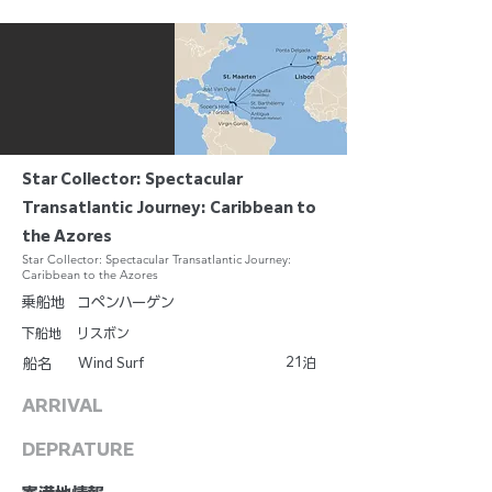
Star Collector: Spectacular
Transatlantic Journey: Caribbean to
the Azores
Star Collector: Spectacular Transatlantic Journey:
Caribbean to the Azores
乗船地
コペンハーゲン
下船地
リスボン
21
Wind Surf
泊
船名
ARRIVAL
DEPRATURE