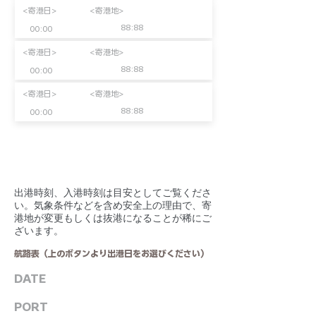
<寄港日>
<寄港地>
88:88
00:00
<寄港日>
<寄港地>
88:88
00:00
<寄港日>
<寄港地>
88:88
00:00
​出港時刻、入港時刻は目安としてご覧くださ
い。気象条件などを含め安全上の理由で、寄
港地が変更もしくは抜港になることが稀にご
ざいます。
航路表（上のボタンより出港日をお選びください）
DATE
PORT