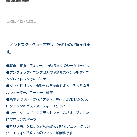
​寄港地情報
出港日／他の出港日
ウインドスタークルーズでは、次のものが含まれま
す。
●朝食、昼食、ディナー、24時間無料のルームサービス
​●アンフォラダイニング以外の予約制スペシャルダイニ
ングレストランでのディナー
●ソフトドリンク、炭酸水などを含むボトル入りミネラ
ルウォーター、コーヒー、紅茶
●客室でのフルーツバスケット、生花、DVDレンタル、
ロクシタンのバスアメニティ、スリッパ
●ウォータースポーツプラットフォームがオープンした
時のマリンスポーツ
●カリブ海、タヒチなどの航路においてシュノーケリン
グ・エクイップメントのレンタルが無料です