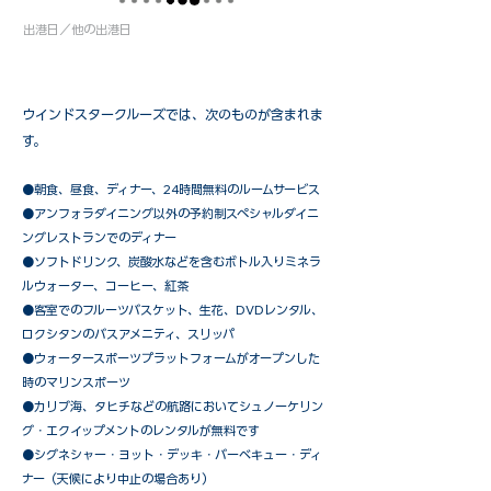
出港日／他の出港日
ウインドスタークルーズでは、次のものが含まれま
す。
●朝食、昼食、ディナー、24時間無料のルームサービス
​●アンフォラダイニング以外の予約制スペシャルダイニ
ングレストランでのディナー
●ソフトドリンク、炭酸水などを含むボトル入りミネラ
ルウォーター、コーヒー、紅茶
●客室でのフルーツバスケット、生花、DVDレンタル、
ロクシタンのバスアメニティ、スリッパ
●ウォータースポーツプラットフォームがオープンした
時のマリンスポーツ
●カリブ海、タヒチなどの航路においてシュノーケリン
グ・エクイップメントのレンタルが無料です
​●シグネシャー・ヨット・デッキ・バーベキュー・ディ
ナー（天候により中止の場合あり）