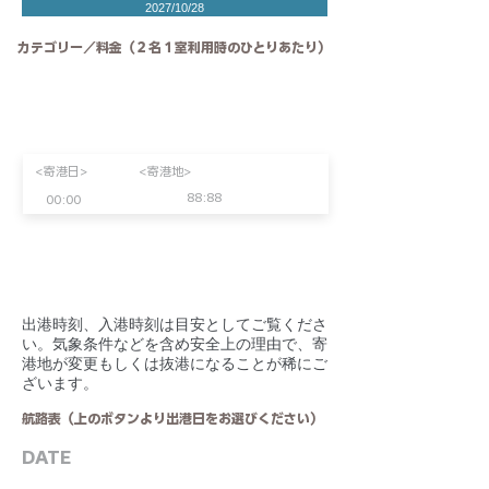
2027/10/28
カテゴリー／料金（２名１室利用時のひとりあたり）
<寄港日>
<寄港地>
88:88
00:00
​出港時刻、入港時刻は目安としてご覧くださ
い。気象条件などを含め安全上の理由で、寄
港地が変更もしくは抜港になることが稀にご
ざいます。
航路表（上のボタンより出港日をお選びください）
DATE