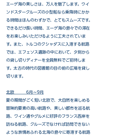
エーゲ海の美しさは、万人を魅了します。ウイ
ンドスタークルーズの小型船なら乗降時にかか
る時間はほんのわずかで、とてもスムーズです。
できるだけ長い時間、エーゲ海の島々での滞在
をお楽しみいただけるように工夫されていま
す。また、トルコのクシャダスに入港する航路
では、エフェソス遺跡の中において、夕刻から
の貸し切りディナーを全員無料でご招待しま
す。太古の時代の図書館の目の前の広場を貸し
切ります。
北欧 6月～9月
夏の期間がごく短い北欧で、大自然を楽しめる
冒険的要素の高い航路や、美しい都市を巡る航
路、ワイン通やグルメに好評のフランス西岸を
訪ねる航路、クルーズでなければ訪問できない
ような旅情あふれる北海の島々に寄港する航路