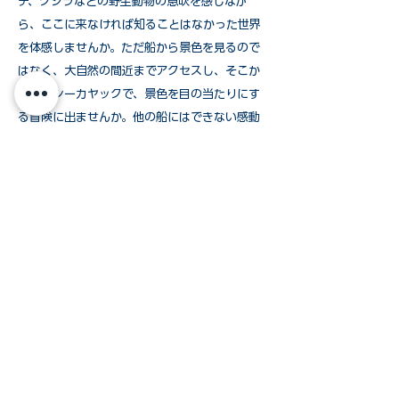
チ、クジラなどの野生動物の息吹を感じなが
ら、ここに来なければ知ることはなかった世界
を体感しませんか。ただ船から景色を見るので
はなく、大自然の間近までアクセスし、そこか
ら直接シーカヤックで、景色を目の当たりにす
る冒険に出ませんか。他の船にはできない感動
が、ウインドスターのアラスカクルーズにはあ
ります。この航路には、アラスカに詳しい地
学、自然科学、海洋生物学などの専門家チーム
が乗船し、ああたの大自然での冒険に知識をプ
ラスしてくれます。
＞もっと詳しく
タヒチ ほぼ一年中
光陽が降り注ぎ、ブルーラグーンが広がる世
界。海水は透き通り、遠くまで何層ものブルー
が輝きます。山は青々と大自然のアクセントと
なり、白いビーチとラグーンのクリアウォータ
ーは、旅慣れた人をも魅了します。タヒチクル