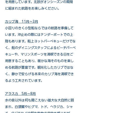
を用意しています。北欧がオンシーズンの期間
に組まれた航路をお楽しみください。
​カリブ海 11月～3月
小回りのきく小型船ならではの航路を準備して
います。沖止めの際にはテンダーボートでの上
陸もあります。船上ヨットバーベキューだけでな
く、船のダイニングスタッフによるビーチバーベ
キューや、マリンスポーツを満喫できる日をご
用意することもあり、暖かな海そのものを楽し
める航路が豊富です。観光化したカリブではな
く、静かで安らげる本来のカリブ海を満喫でき
るよう工夫されています。
アラスカ 5月～8月
水の音以外は何も聞こえない雄大な大自然に囲
まれ、白頭鷲やヒグマ、トド、ヘラジカ、シャ