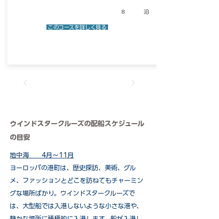
8
泊
​ このコースを詳しく見る
​ウインドスタークルーズの配船スケジュール
の目安
地中海 4月～11月
ヨーロッパの港町は、歴史探訪、美術、グル
メ、ファッションとどこを訪ねてもチャーミン
グな場所ばかり。ウインドスタークルーズで
は、大型船では入港しないような小さな港や、
静かな場所に積極的に入港します。船が入港し