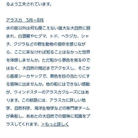
るよう工夫されています。
アラスカ 5月～8月
水の音以外は何も聞こえない雄大な大自然に囲
まれ、白頭鷲やヒグマ、トド、ヘラジカ、シャ
チ、クジラなどの野生動物の息吹を感じなが
ら、ここに来なければ知ることはなかった世界
を体感しませんか。ただ船から景色を見るので
はなく、大自然の間近までアクセスし、そこか
ら直接シーカヤックで、景色を目の当たりにす
る冒険に出ませんか。他の船にはできない感動
が、ウインドスターのアラスカクルーズにはあ
ります。この航路には、アラスカに詳しい地
学、自然科学、海洋生物学などの専門家チーム
が乗船し、ああたの大自然での冒険に知識をプ
ラスしてくれます。
＞もっと詳しく