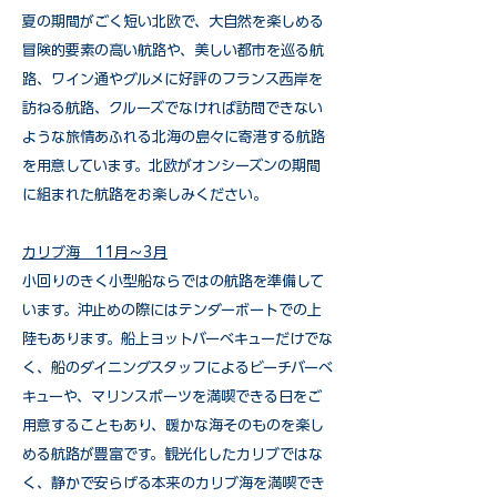
夏の期間がごく短い北欧で、大自然を楽しめる
冒険的要素の高い航路や、美しい都市を巡る航
路、ワイン通やグルメに好評のフランス西岸を
訪ねる航路、クルーズでなければ訪問できない
ような旅情あふれる北海の島々に寄港する航路
を用意しています。北欧がオンシーズンの期間
に組まれた航路をお楽しみください。
​カリブ海 11月～3月
小回りのきく小型船ならではの航路を準備して
います。沖止めの際にはテンダーボートでの上
陸もあります。船上ヨットバーベキューだけでな
く、船のダイニングスタッフによるビーチバーベ
キューや、マリンスポーツを満喫できる日をご
用意することもあり、暖かな海そのものを楽し
める航路が豊富です。観光化したカリブではな
く、静かで安らげる本来のカリブ海を満喫でき