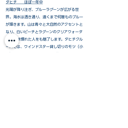
タヒチ ほぼ一年中
光陽が降り注ぎ、ブルーラグーンが広がる世
界。海水は透き通り、遠くまで何層ものブルー
が輝きます。山は青々と大自然のアクセントと
なり、白いビーチとラグーンのクリアウォータ
ーは、旅慣れた人をも魅了します。タヒチクル
ーズでは、ウインドスター貸し切りのモツ（小
島）での静かなひと時で、心が解放されること
でしょう。クルーズ中はシュノーケリングマス
クとフィンを無料で貸し出しています。
アジア 10月～4月
美しい海を誇るアジア。トロピカルで開放的な
航路を選んで、肩の凝らないインティメートな
雰囲気を楽しむと、自然と笑顔が戻ります。シ
ーカヤックで自然の中の冒険に出てみましょ
う。今まで経験しなかった感動があります。