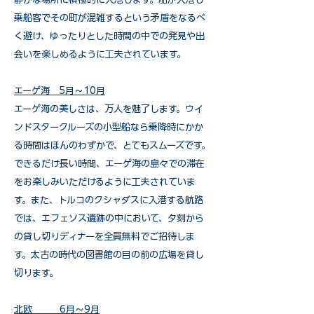
乗船客でその町が混雑するという矛盾をなるべ
く避け、ゆったりとした時間の中での発見や出
会いを楽しめるように工夫されています。
エーゲ海 5月～10月
エーゲ海の美しさは、万人を魅了します。ウイ
ンドスタークルーズの小型船なら乗降時にかか
る時間はほんのわずかで、とてもスムーズです。
できるだけ長い時間、エーゲ海の島々での滞在
をお楽しみいただけるように工夫されていま
す。また、トルコのクシャダスに入港する航路
では、エフェソス遺跡の中において、夕刻から
の貸し切りディナーを全員無料でご招待しま
す。太古の時代の図書館の目の前の広場を貸し
切ります。
北欧 6月～9月