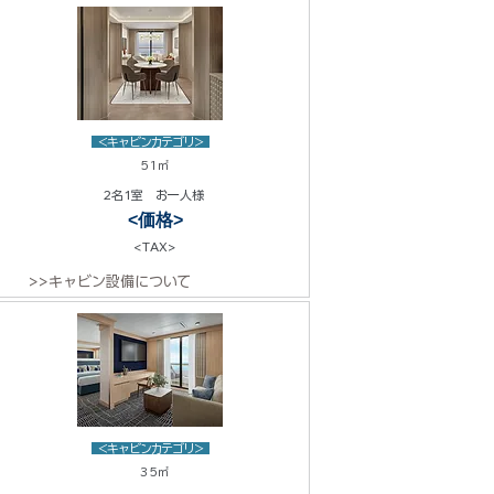
<キャビンカテゴリ>
51㎡
2名1室 お一人様
<価格>
<TAX>
>>キャビン設備について
<キャビンカテゴリ>
35㎡