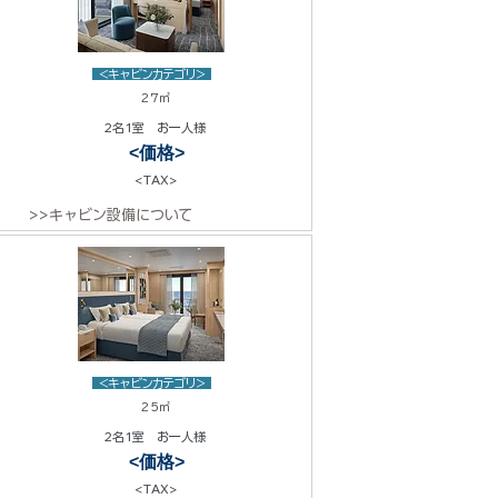
<キャビンカテゴリ>
27㎡
2名1室 お一人様
<価格>
<TAX>
>>キャビン設備について
<キャビンカテゴリ>
25㎡
2名1室 お一人様
<価格>
<TAX>