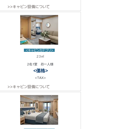
>>キャビン設備について
<キャビンカテゴリ>
23㎡
2名1室 お一人様
<価格>
<TAX>
>>キャビン設備について