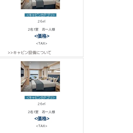
<キャビンカテゴリ>
26㎡
2名1室 お一人様
<価格>
<TAX>
>>キャビン設備について
<キャビンカテゴリ>
26㎡
2名1室 お一人様
<価格>
<TAX>