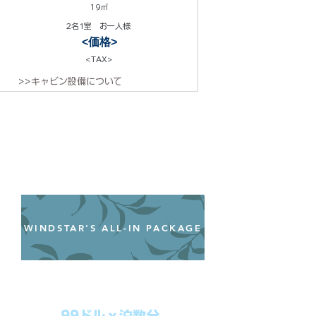
19㎡
2名1室 お一人様
<価格>
<TAX>
>>キャビン設備について
WINDSTAR’S ALL-IN PACKAGE
オールインクルーシブパッケージ
わずか99ドル／一人一泊あたり
99ドルｘ泊数分