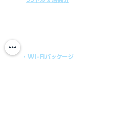
上記のクルーズ料金にオールインクルー
シブパッケージを追加するだけで、
船上で解き放たれた楽しさを味わえま
す。​
オールインパッケージには下記が含まれ
ます。
・Wi-Fiパッケージ
・無制限のビール
・ワイン、カクテル
・チップ
快適なクルーズを楽しみたい方、お得に
オールインクルーシブを楽しみたい方へ
の選択肢です。