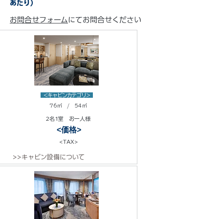
あたり）
お問合せフォーム
にてお問合せください
<キャビンカテゴリ>
76㎡ / 54㎡
2名1室 お一人様
<価格>
<TAX>
>>キャビン設備について