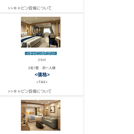
>>キャビン設備について
<キャビンカテゴリ>
26㎡
2名1室 お一人様
<価格>
<TAX>
>>キャビン設備について