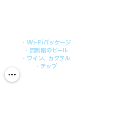
上記のクルーズ料金にオールインクルー
シブパッケージを追加するだけで、
船上で解き放たれた楽しさを味わえま
す。​
オールインパッケージには下記が含まれ
ます。
・Wi-Fiパッケージ
・無制限のビール
・ワイン、カクテル
・チップ
快適なクルーズを楽しみたい方、お得に
オールインクルーシブを楽しみたい方へ
の選択肢です。
ウインドスタークルーズでは、通常のクルーズ料金
に次のものが含まれます。