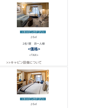
<キャビンカテゴリ>
26㎡
2名1室 お一人様
<価格>
<TAX>
>>キャビン設備について
<キャビンカテゴリ>
26㎡