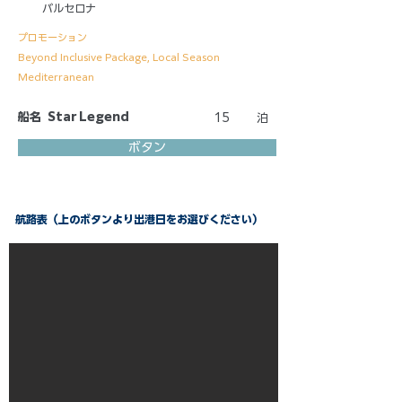
バルセロナ
プロモーション
Beyond Inclusive Package, Local Season
Mediterranean
船名
Star Legend
15
泊
ボタン
航路表（上のボタンより出港日をお選びください）