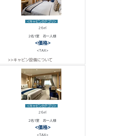
<キャビンカテゴリ>
26㎡
2名1室 お一人様
<価格>
<TAX>
>>キャビン設備について
<キャビンカテゴリ>
26㎡
2名1室 お一人様
<価格>
<TAX>