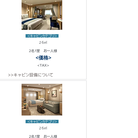
<キャビンカテゴリ>
26㎡
2名1室 お一人様
<価格>
<TAX>
>>キャビン設備について
<キャビンカテゴリ>
26㎡
2名1室 お一人様