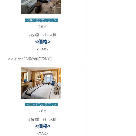
<キャビンカテゴリ>
26㎡
2名1室 お一人様
<価格>
<TAX>
>>キャビン設備について
<キャビンカテゴリ>
26㎡
2名1室 お一人様
<価格>
<TAX>