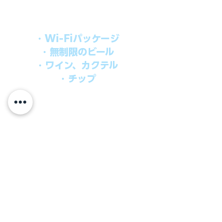
オールインパッケージには下記が含まれ
ます。
・Wi-Fiパッケージ
・無制限のビール
・ワイン、カクテル
・チップ
快適なクルーズを楽しみたい方、お得に
オールインクルーシブを楽しみたい方へ
の選択肢です。
ウインドスタークルーズでは、通常のクルーズ料金
に次のものが含まれます。
●朝食、昼食、ディナー、24時間無料のルームサービス
​●アンフォラダイニング以外の予約制スペシャルダイニ