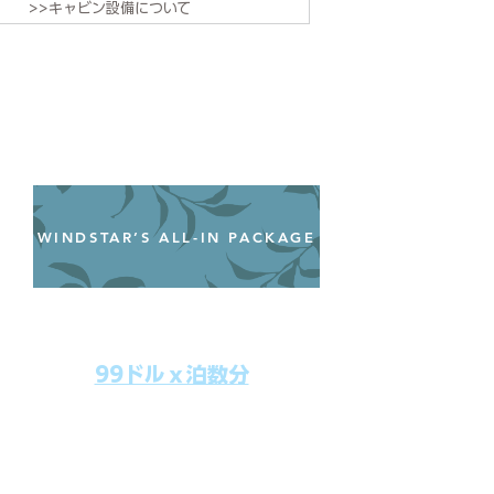
>>キャビン設備について
WINDSTAR’S ALL-IN PACKAGE
オールインクルーシブパッケージ
わずか99ドル／一人一泊あたり
99ドルｘ泊数分
上記のクルーズ料金にオールインクルー
シブパッケージを追加するだけで、
船上で解き放たれた楽しさを味わえま
す。​