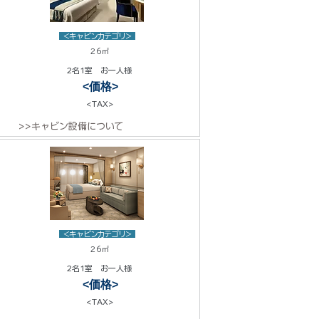
<キャビンカテゴリ>
26㎡
2名1室 お一人様
<価格>
<TAX>
>>キャビン設備について
<キャビンカテゴリ>
26㎡
2名1室 お一人様
<価格>
<TAX>