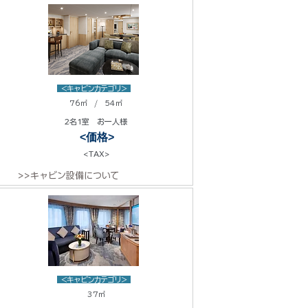
<キャビンカテゴリ>
76㎡ / 54㎡
2名1室 お一人様
<価格>
<TAX>
>>キャビン設備について
<キャビンカテゴリ>
37㎡