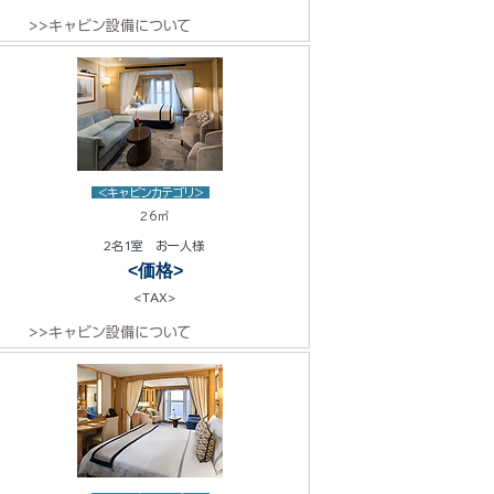
>>キャビン設備について
<キャビンカテゴリ>
26㎡
2名1室 お一人様
<価格>
<TAX>
>>キャビン設備について