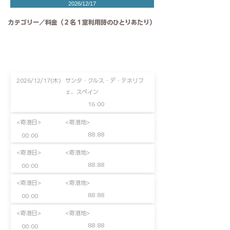
2026/12/17
カテゴリー／料金（２名１室利用時のひとりあたり）
2026/12/17(木)
サンタ・クルス・デ・テネリフ
ェ、スペイン
16:00
<寄港日>
<寄港地>
88:88
00:00
<寄港日>
<寄港地>
88:88
00:00
<寄港日>
<寄港地>
88:88
00:00
<寄港日>
<寄港地>
88:88
00:00