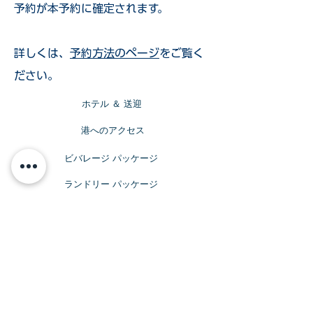
予約が本予約に確定されます。
詳しくは、
予約方法のページ
をご覧く
ださい。
​ホテル ＆ 送迎
​港へのアクセス
ビバレージ パッケージ
​ランドリー パッケージ
​WiFi パッケージ
ビバレッジ パッケージ
サインレスで
アルコールを楽しみたい方へ
Topmast Discoveries Beer & Wine
Package