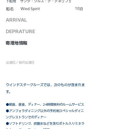
下船地
サンタ・クルス・デ・テネリフェ
10
Wind Spirit
泊
船名
ARRIVAL
DEPRATURE
​寄港地情報
出港日／他の出港日
ウインドスタークルーズでは、次のものが含まれま
す。
●朝食、昼食、ディナー、24時間無料のルームサービス
​●アンフォラダイニング以外の予約制スペシャルダイニ
ングレストランでのディナー
●ソフトドリンク、炭酸水などを含むボトル入りミネラ