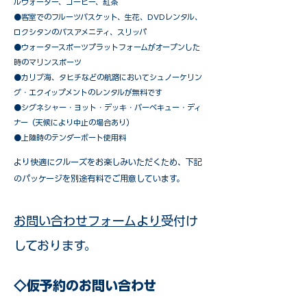
ルウォーター、コーヒー、紅茶
●客室でのフルーツバスケット、生花、DVDレンタル、
ロクシタンのバスアメニティ、スリッパ
●ウォータースポーツプラットフォームがオープンした
時のマリンスポーツ
●カリブ海、タヒチなどの航路においてシュノーケリン
グ・エクイップメントのレンタルが無料です
​●シグネシャー・ヨット・デッキ・バーベキュー・ディ
ナー（天候により中止の場合あり）
●上陸時のテンダーボート使用料
​より快適にクルーズをお楽しみいただくため、下記
のパッケージを別途有料でご用意しています。​
お問い合わせフォームより
受付け
しております。
◇仮予約のお問い合わせ