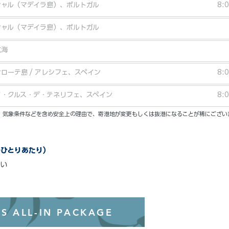
シャル（マデイラ島）、ポルトガル
8:
シャル（マデイラ島）、ポルトガル
航海
ローテ島 / アレシフェ、スペイン
8:
タ・クルス・デ・テネリフェ、スペイン
8:
い。気象条件などを含め安全上の理由で、寄港地が変更もしくは抜港になることが稀にござい
のひとりあたり）
い
オールインクル
S ALL-IN PACKAGE
わずか99ド