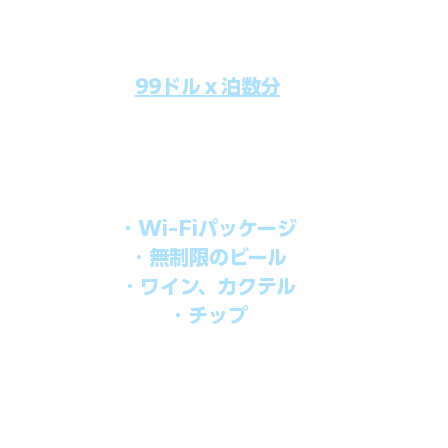
99ドルｘ泊数分
のクルーズ料金にオールインクルーシブパッケージを追加するだけで
船上で解き放たれた楽しさを味わえます。​
オールインパッケージには下記が含まれます。
・Wi-Fiパッケージ
・無制限のビール
・ワイン、カクテル
・チップ
を楽しみたい方、お得にオールインクルーシブを楽しみたい方への