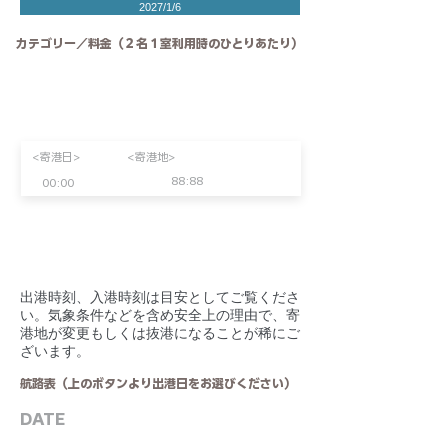
2027/1/6
カテゴリー／料金（２名１室利用時のひとりあたり）
<寄港日>
<寄港地>
88:88
00:00
​出港時刻、入港時刻は目安としてご覧くださ
い。気象条件などを含め安全上の理由で、寄
港地が変更もしくは抜港になることが稀にご
ざいます。
航路表（上のボタンより出港日をお選びください）
DATE