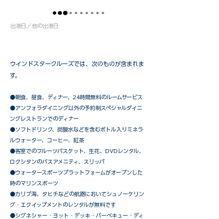
出港日／他の出港日
ウインドスタークルーズでは、次のものが含まれま
す。
●朝食、昼食、ディナー、24時間無料のルームサービス
​●アンフォラダイニング以外の予約制スペシャルダイニ
ングレストランでのディナー
●ソフトドリンク、炭酸水などを含むボトル入りミネラ
ルウォーター、コーヒー、紅茶
●客室でのフルーツバスケット、生花、DVDレンタル、
ロクシタンのバスアメニティ、スリッパ
●ウォータースポーツプラットフォームがオープンした
時のマリンスポーツ
●カリブ海、タヒチなどの航路においてシュノーケリン
グ・エクイップメントのレンタルが無料です
​●シグネシャー・ヨット・デッキ・バーベキュー・ディ