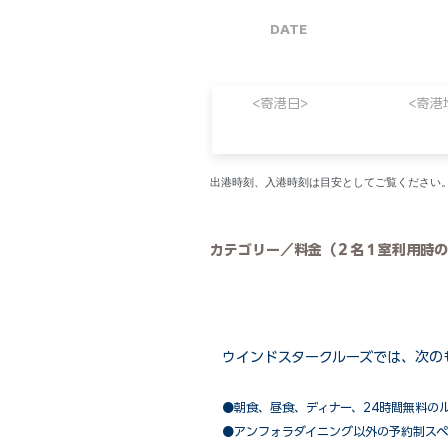
DATE
<寄港日>
<寄港
​出港時刻、入港時刻は目安としてご覧くださ
カテゴリー／料金（２名１室利用時の
ウインドスタークルーズでは、次の
●朝食、昼食、ディナー、24時間無料の
​●アンフォラダイニング以外の予約制ス