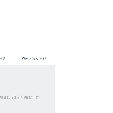
ージ
​WiFi パッケージ
ーズ期間中、おひとり様料金目安