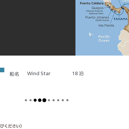
Wind Star
18
泊
船名
びください）