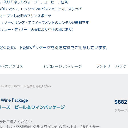
ル入りミネラルウォーター、コーヒー、紅茶
VDレンタル、ロクシタンのバスアメニティ、スリッパ
がオープンした時のマリンスポーツ
シュノーケリング・エクイップメントのレンタルが無料です
ベキュー・ディナー（天候により中止の場合あり）
だくため、下記のパッケージを別途有料でご用意しています。​
​港へのアクセス
​ランドリー パッケ
ビバレージ パッケージ
ンレスでアルコールを楽しみたい方へ
& Wine Package
$882
リーズ ビール＆ワインパッケージ
​​クル
泊数分ご購入ください
ル、および33種類のグラスワインから選べます。15％のサー