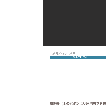
出港日／他の出港日
2026/11/24
航路表（上のボタンより出港日をお選