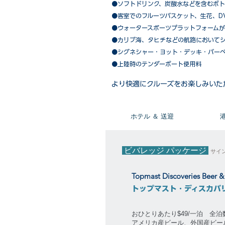
●ソフトドリンク、炭酸水などを含むボト
●客室でのフルーツバスケット、生花、D
●ウォータースポーツプラットフォーム
●カリブ海、タヒチなどの航路において
​●シグネシャー・ヨット・デッキ・バー
●上陸時のテンダーボート使用料
​より快適にクルーズをお楽しみいた
​ホテル ＆ 送迎
ビバレッジ パッケージ
サイ
Topmast Discoveries Beer 
トップマスト・ディスカバ
おひとりあたり$49/一泊 全
アメリカ産ビール、外国産ビー