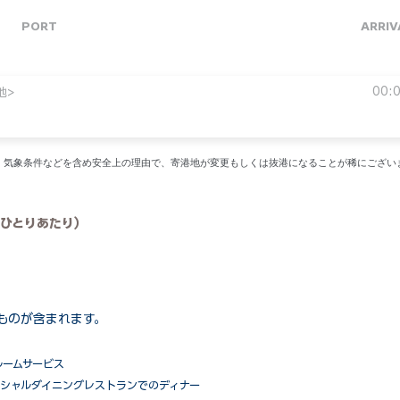
PORT
ARRIV
00:
地>
い。気象条件などを含め安全上の理由で、寄港地が変更もしくは抜港になることが稀にござい
ひとりあたり）
ものが含まれます。
ルームサービス
ペシャルダイニングレストランでのディナー