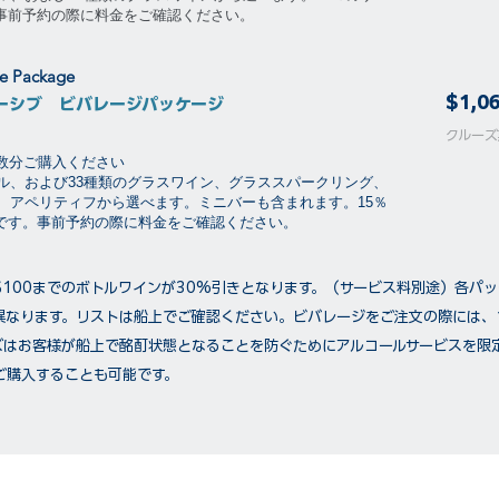
。事前予約の際に料金をご確認ください。
ge Package
$1,0
ーシブ ビバレージパッケージ
​​クル
泊数分ご購入ください
ル、および33種類のグラスワイン、グラススパークリング、
、アペリティフから選べます。ミニバーも含まれます。15％
要です。事前予約の際に料金をご確認ください。
$100までのボトルワインが30%引きとなります。（サービス料別途）各パ
異なります。リストは船上でご確認ください。ビバレージをご注文の際には、
ズはお客様が船上で酩酊状態となることを防ぐためにアルコールサービスを限
ご購入することも可能です。