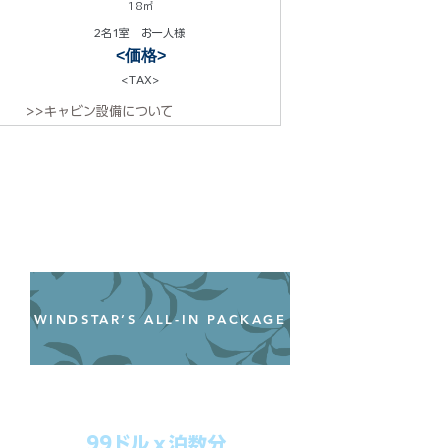
18㎡
2名1室 お一人様
<価格>
<TAX>
>>キャビン設備について
WINDSTAR’S ALL-IN PACKAGE
オールインクルーシブパッケージ
わずか99ドル／一人一泊あたり
99ドルｘ泊数分