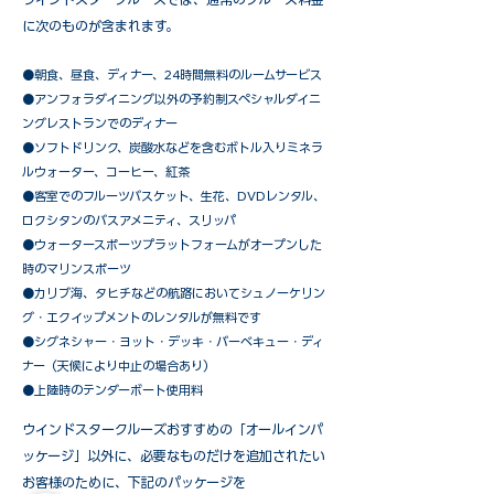
に次のものが含まれます。
●朝食、昼食、ディナー、24時間無料のルームサービス
​●アンフォラダイニング以外の予約制スペシャルダイニ
ングレストランでのディナー
●ソフトドリンク、炭酸水などを含むボトル入りミネラ
ルウォーター、コーヒー、紅茶
●客室でのフルーツバスケット、生花、DVDレンタル、
ロクシタンのバスアメニティ、スリッパ
●ウォータースポーツプラットフォームがオープンした
時のマリンスポーツ
●カリブ海、タヒチなどの航路においてシュノーケリン
グ・エクイップメントのレンタルが無料です
​●シグネシャー・ヨット・デッキ・バーベキュー・ディ
ナー（天候により中止の場合あり）
●上陸時のテンダーボート使用料
ウインドスタークルーズおすすめの「オールインパ
ッケージ」以外に、必要なものだけを追加されたい
お客様のために、下記のパッケージを