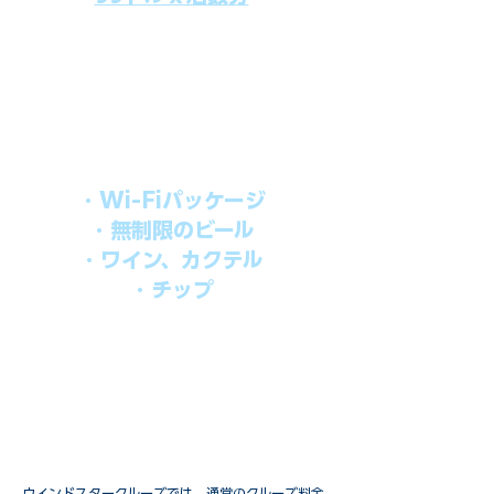
上記のクルーズ料金にオールインクルー
シブパッケージを追加するだけで、
船上で解き放たれた楽しさを味わえま
す。​
オールインパッケージには下記が含まれ
ます。
・Wi-Fiパッケージ
・無制限のビール
・ワイン、カクテル
・チップ
快適なクルーズを楽しみたい方、お得に
オールインクルーシブを楽しみたい方へ
の選択肢です。
ウインドスタークルーズでは、通常のクルーズ料金