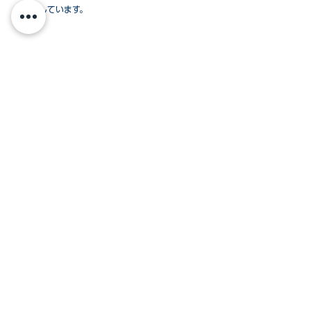
ご用意しています。
ご予約方法
お問い合わせフォーム
にて受付け
ています。
◇仮予約のお問い合わせ
まずは空室の有無および料金をお調べ
し回答いたします。お問合せの際には
下記内容をお伝え下さい。
料金は変動制となり、数日後にはお伝
えした料金から変更になることがあり