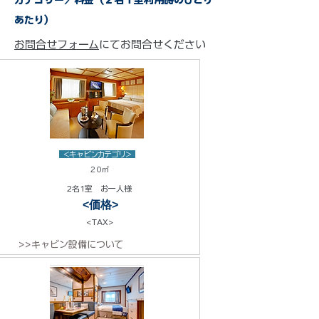
カテゴリー／料金（２名１室利用時のひとり
あたり）
お問合せフォーム
にてお問合せください
<キャビンカテゴリ>
20㎡
2名1室 お一人様
<価格>
<TAX>
>>キャビン設備について