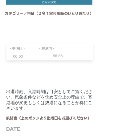
2027/1/31
カテゴリー／料金（２名１室利用時のひとりあたり）
<寄港日>
<寄港地>
88:88
00:00
​出港時刻、入港時刻は目安としてご覧くださ
い。気象条件などを含め安全上の理由で、寄
港地が変更もしくは抜港になることが稀にご
ざいます。
航路表（上のボタンより出港日をお選びください）
DATE