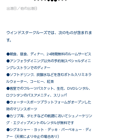
出港日／他の出港日
ウインドスタークルーズでは、次のものが含まれま
す。
●朝食、昼食、ディナー、24時間無料のルームサービス
​●アンフォラダイニング以外の予約制スペシャルダイニ
ングレストランでのディナー
●ソフトドリンク、炭酸水などを含むボトル入りミネラ
ルウォーター、コーヒー、紅茶
●客室でのフルーツバスケット、生花、DVDレンタル、
ロクシタンのバスアメニティ、スリッパ
●ウォータースポーツプラットフォームがオープンした
時のマリンスポーツ
●カリブ海、タヒチなどの航路においてシュノーケリン
グ・エクイップメントのレンタルが無料です
​●シグネシャー・ヨット・デッキ・バーベキュー・ディ
ナー（天候により中止の場合あり）